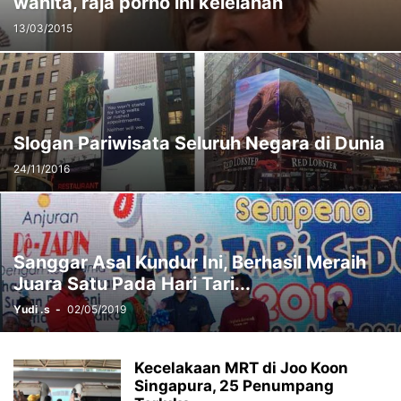
wanita, raja porno ini kelelahan
13/03/2015
Slogan Pariwisata Seluruh Negara di Dunia
24/11/2016
Sanggar Asal Kundur Ini, Berhasil Meraih
Juara Satu Pada Hari Tari...
Yudi .s
-
02/05/2019
Kecelakaan MRT di Joo Koon
Singapura, 25 Penumpang