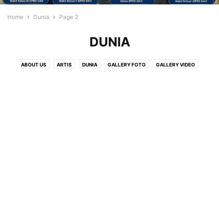
Home
Dunia
Page 2
DUNIA
ABOUT US
ARTIS
DUNIA
GALLERY FOTO
GALLERY VIDEO
GAYA HIDUP
IKLAN
ISLAMI
IWO
NUSANTARA
OPINI
PARIWISATA
PEDOMAN PEMBERITAAN MEDIA SYBER
POS IKLAN
REGIONAL
TEKNOLOGI