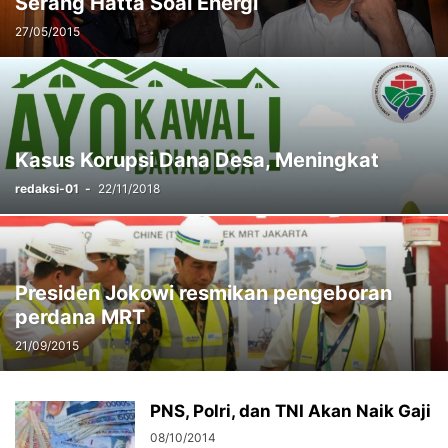
Serang Hatta Soal Energi
27/05/2015
Kasus Korupsi Dana Desa, Meningkat
redaksi-01
-
22/11/2018
Presiden Jokowi resmikan pengeboran
perdana MRT
21/09/2015
PNS, Polri, dan TNI Akan Naik Gaji
08/10/2014