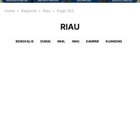
Home
Regional
Riau
Page 253
RIAU
BENGKALIS
DUMAI
INHIL
INHU
KAMPAR
KUANSING
MERANTI
PEKANBARU
PELALAWAN
ROHIL
ROHUL
SIAK