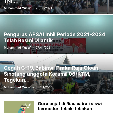
TNI...
Muhammad Yusuf
-
23/08/2021
Pengurus APSAI Inhil Periode 2021-2024
Telah Resmi Dilantik
Muhammad Yusuf
-
27/01/2021
Cegah C-19, Babinsa Praka Raja Oloan
Sihotang anggota Koramil 06/KTM,
Tegekan...
Muhammad Yusuf
-
03/01/2023
Guru bejat di Riau cabuli siswi
bermodus tebak-tebakan