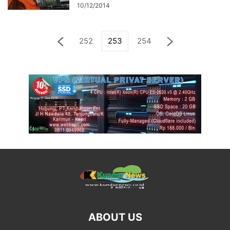
10/12/2014
252
253
254
ABOUT US