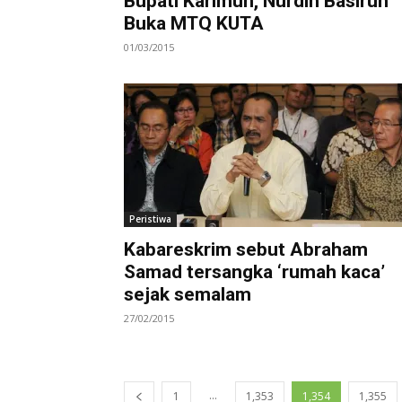
Bupati Karimun, Nurdin Basirun
Buka MTQ KUTA
01/03/2015
Peristiwa
Kabareskrim sebut Abraham
Samad tersangka ‘rumah kaca’
sejak semalam
27/02/2015
...
1
1,353
1,354
1,355