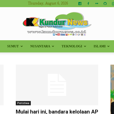
Thursday, August 6, 2026
SUMUT
NUSANTARA
TEKNOLOGI
ISLAMI
Kundur
News
Peristiwa
Mulai hari ini, bandara kelolaan AP