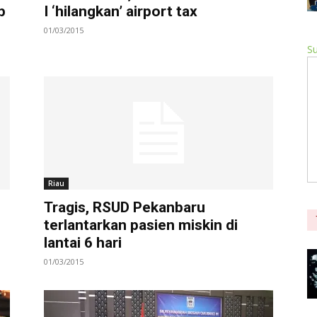
p
I ‘hilangkan’ airport tax
01/03/2015
Su
Riau
Tragis, RSUD Pekanbaru
terlantarkan pasien miskin di
lantai 6 hari
01/03/2015