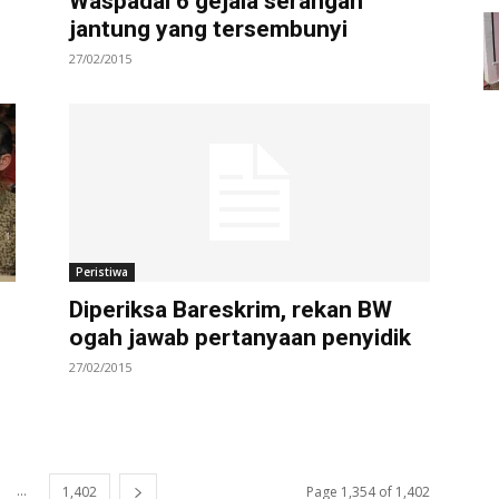
Waspadai 6 gejala serangan
jantung yang tersembunyi
27/02/2015
Peristiwa
Diperiksa Bareskrim, rekan BW
ogah jawab pertanyaan penyidik
27/02/2015
...
1,402
Page 1,354 of 1,402