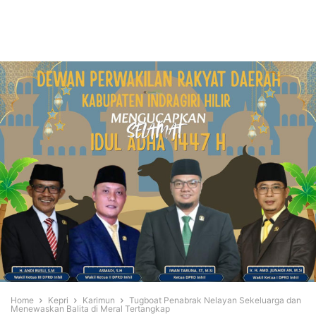
Home
Kepri
Karimun
Tugboat Penabrak Nelayan Sekeluarga dan
Menewaskan Balita di Meral Tertangkap