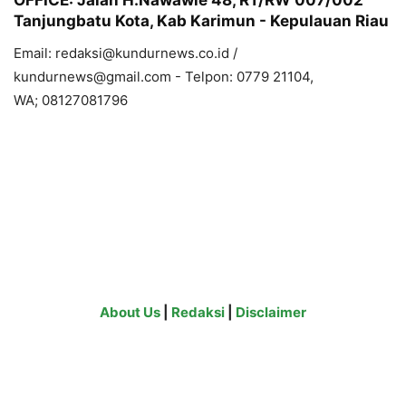
OFFICE:
Jalan H.Nawawie 48, RT/RW 007/002
Tanjungbatu Kota, Kab Karimun - Kepulauan Riau
Email:
redaksi@kundurnews.co.id
/
kundurnews@gmail.com
- Telpon: 0779 21104,
WA; 08127081796
About Us
|
Redaksi
|
Disclaimer