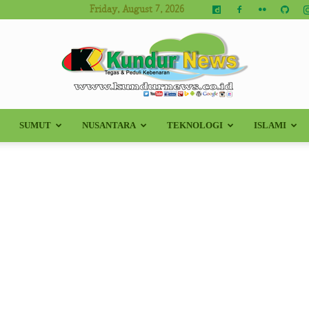
Friday, August 7, 2026
SUMUT
NUSANTARA
TEKNOLOGI
ISLAMI
Kundur
News