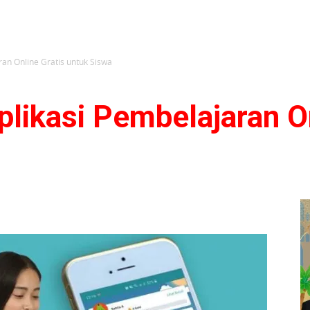
an Online Gratis untuk Siswa
likasi Pembelajaran On