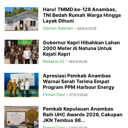
Haru! TMMD ke-128 Anambas,
TNI Bedah Rumah Warga Hingga
Layak Dihuni
Dismon Rahman
-
24/04/2026
Gubernur Kepri Hibahkan Lahan
2000 Meter di Natuna Untuk
Kejati Kepri
Redaksi-02
-
16/04/2026
Apresiasi Pemkab Anambas
Warnai Serah Terima Empat
Program PPM Harbour Energy
Firman Dani
-
27/01/2026
Pemkab Kepulauan Anambas
Raih UHC Awards 2026, Cakupan
JKN Tembus 98...
Firman Dani
-
27/01/2026