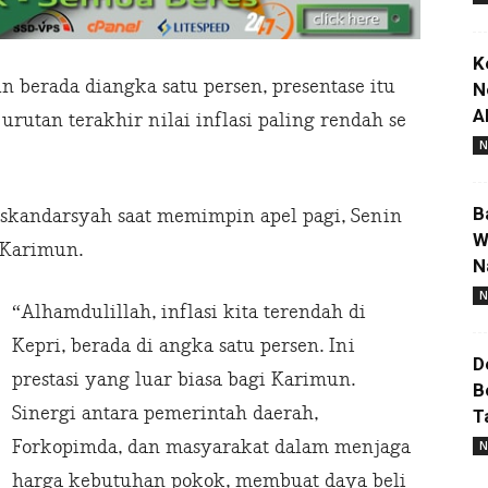
K
 berada diangka satu persen, presentase itu
N
A
rutan terakhir nilai inflasi paling rendah se
N
B
Iskandarsyah saat memimpin apel pagi, Senin
W
i Karimun.
N
N
“Alhamdulillah, inflasi kita terendah di
Kepri, berada di angka satu persen. Ini
D
prestasi yang luar biasa bagi Karimun.
B
Sinergi antara pemerintah daerah,
T
Forkopimda, dan masyarakat dalam menjaga
N
harga kebutuhan pokok, membuat daya beli