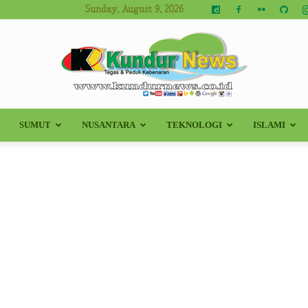
Sunday, August 9, 2026
SUMUT
NUSANTARA
TEKNOLOGI
ISLAMI
Kundur
News