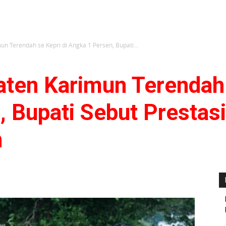
mun Terendah se Kepri di Angka 1 Persen, Bupati...
paten Karimun Terendah 
, Bupati Sebut Presta
n