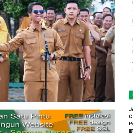
J
C
P
N