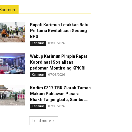
Karimun
Bupati Karimun Letakkan Batu
Pertama Revitalisasi Gedung
BPS
09/08/2026
Karimun
Wabup Karimun Pimpin Rapat
Koordinasi Sosialisasi
pedoman Montiroing KPK RI
07/08/2026
Karimun
Kodim 0317 TBK Ziarah Taman
Makam Pahlawan Pusara
Bhakti Tanjungbatu, Sambut...
07/08/2026
Karimun
Load more