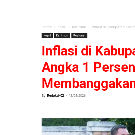
Home
Kepri
Karimun
Inflasi di Kabupaten Kari
Kepri
Karimun
Regional
Inflasi di Kabu
Angka 1 Persen
Membanggaka
By
Redaksi-02
-
13/05/2026