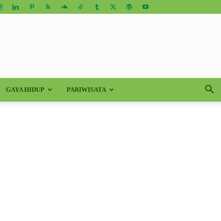
GAYA HIDUP
PARIWISATA