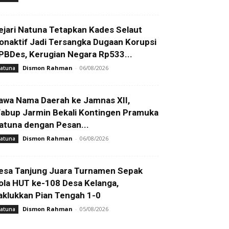
ejari Natuna Tetapkan Kades Selaut
onaktif Jadi Tersangka Dugaan Korupsi
PBDes, Kerugian Negara Rp533...
Dismon Rahman
-
06/08/2026
atuna
awa Nama Daerah ke Jamnas XII,
abup Jarmin Bekali Kontingen Pramuka
atuna dengan Pesan...
Dismon Rahman
-
06/08/2026
atuna
esa Tanjung Juara Turnamen Sepak
ola HUT ke-108 Desa Kelanga,
aklukkan Pian Tengah 1-0
Dismon Rahman
-
05/08/2026
atuna