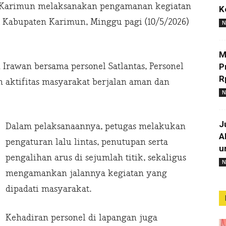
s Karimun melaksanakan pengamanan kegiatan
K
a Kabupaten Karimun, Minggu pagi (10/5/2026)
N
M
 Irawan bersama personel Satlantas, Personel
P
R
aktifitas masyarakat berjalan aman dan
N
J
Dalam pelaksanaannya, petugas melakukan
A
pengaturan lalu lintas, penutupan serta
u
pengalihan arus di sejumlah titik, sekaligus
N
mengamankan jalannya kegiatan yang
dipadati masyarakat.
Kehadiran personel di lapangan juga