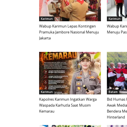
Karimun
Karimun
Wabup Karimun Lepas Kontingen
Wabup Kari
Pramuka Jambore Nasional Menuju
Menuju Pask
Jakarta
Karimun
Batam
Kapolres Karimun Ingatkan Warga
Bid Humas 
Waspada Karhutla Saat Musim
Awak Media
Kemarau
Bendera Mer
Hinterland