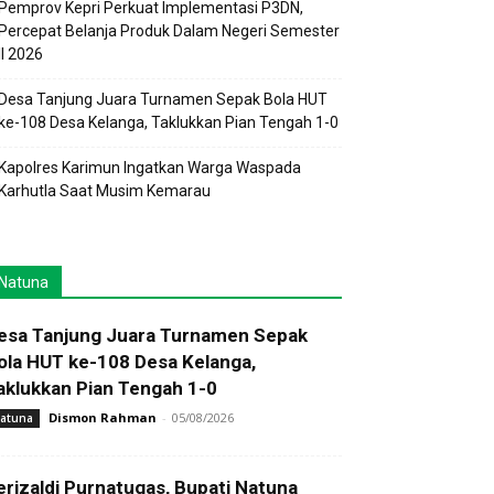
Pemprov Kepri Perkuat Implementasi P3DN,
Percepat Belanja Produk Dalam Negeri Semester
II 2026
Desa Tanjung Juara Turnamen Sepak Bola HUT
ke-108 Desa Kelanga, Taklukkan Pian Tengah 1-0
Kapolres Karimun Ingatkan Warga Waspada
Karhutla Saat Musim Kemarau
Natuna
esa Tanjung Juara Turnamen Sepak
ola HUT ke-108 Desa Kelanga,
aklukkan Pian Tengah 1-0
Dismon Rahman
-
05/08/2026
atuna
erizaldi Purnatugas, Bupati Natuna