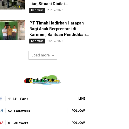
Liar, Situasi Dinilai...
29/07/2026
Karimun
PT Timah Hadirkan Harapan
Bagi Anak Berprestasi di
Karimun, Bantuan Pendidikan...
14/07/2026
Karimun
Load more
Media Sosial
LIKE
11,241
Fans
FOLLOW
52
Followers
FOLLOW
0
Followers