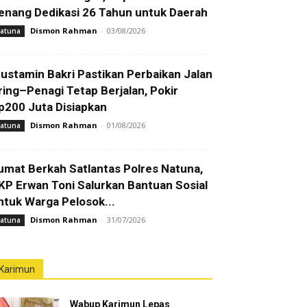
enang Dedikasi 26 Tahun untuk Daerah
Dismon Rahman
-
03/08/2026
atuna
ustamin Bakri Pastikan Perbaikan Jalan
ring–Penagi Tetap Berjalan, Pokir
p200 Juta Disiapkan
Dismon Rahman
-
01/08/2026
atuna
umat Berkah Satlantas Polres Natuna,
KP Erwan Toni Salurkan Bantuan Sosial
ntuk Warga Pelosok...
Dismon Rahman
-
31/07/2026
atuna
Karimun
Wabup Karimun Lepas