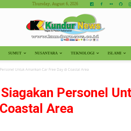
Thursday, August 6, 2026
SUMUT
NUSANTARA
TEKNOLOGI
ISLAMI
Kundur
 Personel Untuk Amankan Car Free Day di Coastal Area
 Siagakan Personel U
News
 Coastal Area