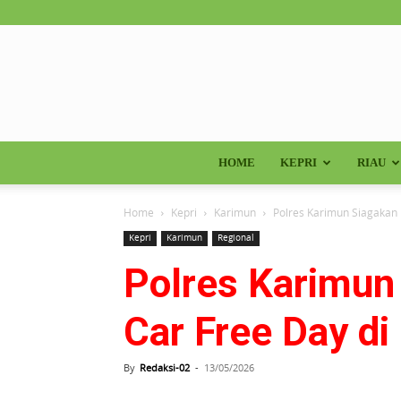
HOME
KEPRI
RIAU
Home
Kepri
Karimun
Polres Karimun Siagakan
Kepri
Karimun
Regional
Polres Karimun
Car Free Day di
By
Redaksi-02
-
13/05/2026