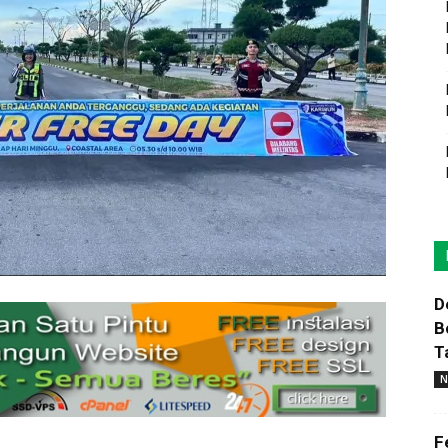
D
B
T
N
F