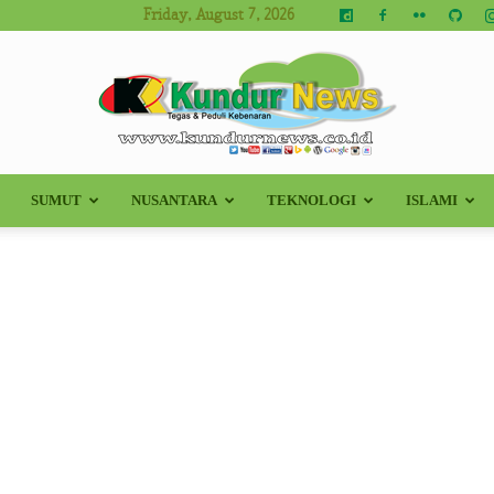
Friday, August 7, 2026
SUMUT
NUSANTARA
TEKNOLOGI
ISLAMI
Kundur
News