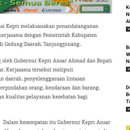
K
N
A
si Kepri melaksanakan penandatanganan
N
 kerjasama dengan Pemerintah Kabupaten
 di Gedung Daerah, Tanjungpinang.
B
W
 oleh Gubernur Kepri Ansar Ahmad dan Bupati
N
r. Kerjasama tersebut meliputi
N
n daerah, penyelenggaraan lintasan
D
erpindahan orang, kendaraan dan barang,
B
n kualitas pelayanan kesehatan bagi
T
N
Dalam kesempatan itu Gubernur Kepri Ansar