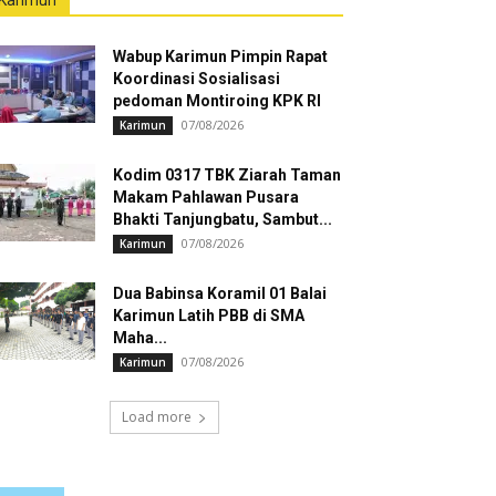
Karimun
Wabup Karimun Pimpin Rapat
Koordinasi Sosialisasi
pedoman Montiroing KPK RI
07/08/2026
Karimun
Kodim 0317 TBK Ziarah Taman
Makam Pahlawan Pusara
Bhakti Tanjungbatu, Sambut...
07/08/2026
Karimun
Dua Babinsa Koramil 01 Balai
Karimun Latih PBB di SMA
Maha...
07/08/2026
Karimun
Load more