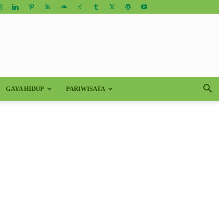
GAYA HIDUP
PARIWISATA