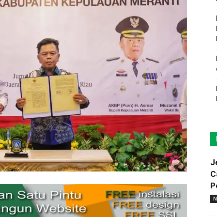
J
C
P
N