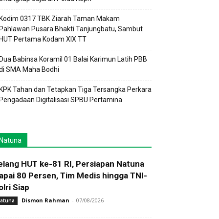
Kodim 0317 TBK Ziarah Taman Makam
Pahlawan Pusara Bhakti Tanjungbatu, Sambut
HUT Pertama Kodam XIX TT
Dua Babinsa Koramil 01 Balai Karimun Latih PBB
di SMA Maha Bodhi
KPK Tahan dan Tetapkan Tiga Tersangka Perkara
Pengadaan Digitalisasi SPBU Pertamina
Natuna
elang HUT ke-81 RI, Persiapan Natuna
apai 80 Persen, Tim Medis hingga TNI-
olri Siap
Dismon Rahman
-
07/08/2026
atuna