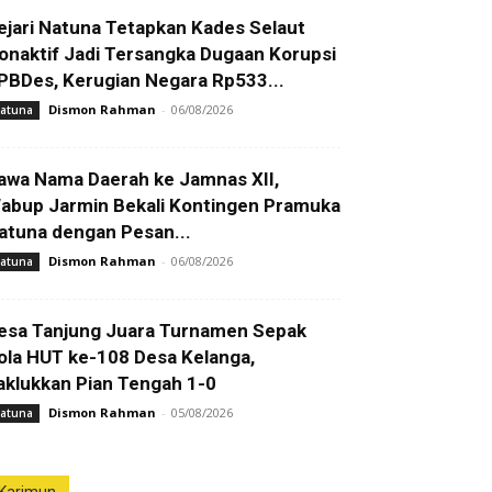
ejari Natuna Tetapkan Kades Selaut
onaktif Jadi Tersangka Dugaan Korupsi
PBDes, Kerugian Negara Rp533...
Dismon Rahman
-
06/08/2026
atuna
awa Nama Daerah ke Jamnas XII,
abup Jarmin Bekali Kontingen Pramuka
atuna dengan Pesan...
Dismon Rahman
-
06/08/2026
atuna
esa Tanjung Juara Turnamen Sepak
ola HUT ke-108 Desa Kelanga,
aklukkan Pian Tengah 1-0
Dismon Rahman
-
05/08/2026
atuna