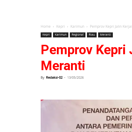
Home
Kepri
Karimun
Pemprov Kepri Jalin Ker
Kepri
Karimun
Regional
Riau
Meranti
Pemprov Kepri 
Meranti
By
Redaksi-02
-
13/05/2026