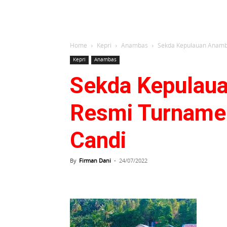
Home
Kepri
Anambas
Sekda Kepulauan Anamba
Kepri
Anambas
Sekda Kepulaua
Resmi Turnamen
Candi
By
Firman Dani
-
24/07/2022