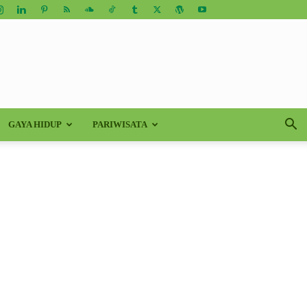
GAYA HIDUP
PARIWISATA