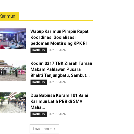
Karimun
Wabup Karimun Pimpin Rapat
Koordinasi Sosialisasi
pedoman Montiroing KPK RI
07/08/2026
Karimun
Kodim 0317 TBK Ziarah Taman
Makam Pahlawan Pusara
Bhakti Tanjungbatu, Sambut...
07/08/2026
Karimun
Dua Babinsa Koramil 01 Balai
Karimun Latih PBB di SMA
Maha...
07/08/2026
Karimun
Load more