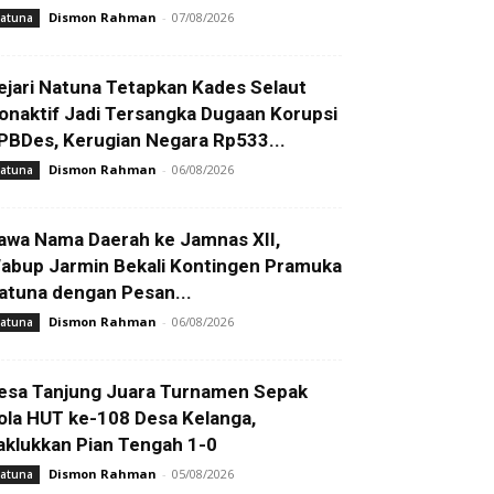
Dismon Rahman
-
07/08/2026
atuna
ejari Natuna Tetapkan Kades Selaut
onaktif Jadi Tersangka Dugaan Korupsi
PBDes, Kerugian Negara Rp533...
Dismon Rahman
-
06/08/2026
atuna
awa Nama Daerah ke Jamnas XII,
abup Jarmin Bekali Kontingen Pramuka
atuna dengan Pesan...
Dismon Rahman
-
06/08/2026
atuna
esa Tanjung Juara Turnamen Sepak
ola HUT ke-108 Desa Kelanga,
aklukkan Pian Tengah 1-0
Dismon Rahman
-
05/08/2026
atuna