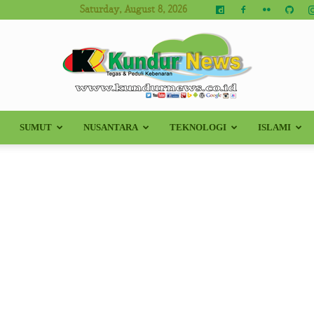
Saturday, August 8, 2026
SUMUT
NUSANTARA
TEKNOLOGI
ISLAMI
Kundur
News