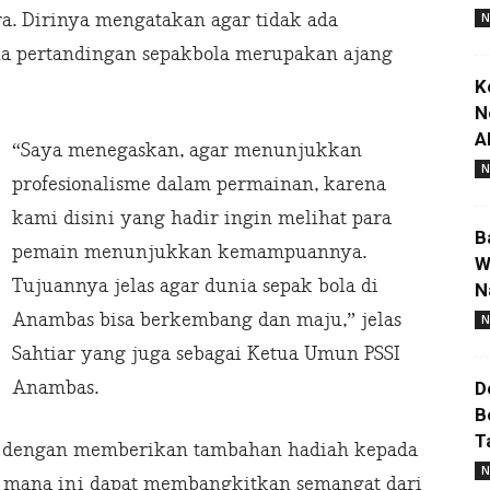
. Dirinya mengatakan agar tidak ada
N
na pertandingan sepakbola merupakan ajang
K
N
A
“Saya menegaskan, agar menunjukkan
N
profesionalisme dalam permainan, karena
kami disini yang hadir ingin melihat para
B
pemain menunjukkan kemampuannya.
W
Tujuannya jelas agar dunia sepak bola di
N
Anambas bisa berkembang dan maju,” jelas
N
Sahtiar yang juga sebagai Ketua Umun PSSI
Anambas.
D
B
T
a dengan memberikan tambahan hadiah kepada
N
 mana ini dapat membangkitkan semangat dari