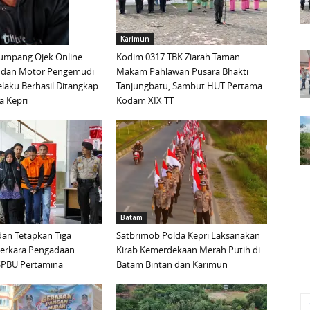
Karimun
mpang Ojek Online
Kodim 0317 TBK Ziarah Taman
 dan Motor Pengemudi
Makam Pahlawan Pusara Bhakti
elaku Berhasil Ditangkap
Tanjungbatu, Sambut HUT Pertama
a Kepri
Kodam XIX TT
Batam
an Tetapkan Tiga
Satbrimob Polda Kepri Laksanakan
Perkara Pengadaan
Kirab Kemerdekaan Merah Putih di
i SPBU Pertamina
Batam Bintan dan Karimun