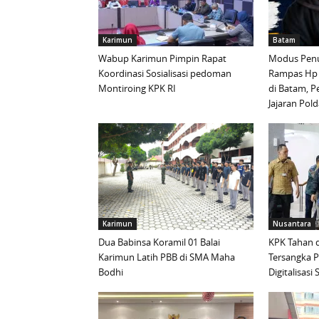
Karimun
Batam
Wabup Karimun Pimpin Rapat
Modus Penu
Koordinasi Sosialisasi pedoman
Rampas Hp
Montiroing KPK RI
di Batam, P
Jajaran Pold
Karimun
Nusantara
Dua Babinsa Koramil 01 Balai
KPK Tahan d
Karimun Latih PBB di SMA Maha
Tersangka 
Bodhi
Digitalisas