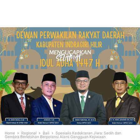
Home
Regional
Bali
Spesialis Kedokteran Jiwa: Sedih dan
Gembira Berlebihan Berpotensi Alami Gangguan Kejiwaan