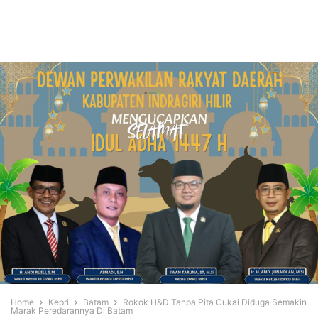
Home
Kepri
Batam
Rokok H&D Tanpa Pita Cukai Diduga Semakin
Marak Peredarannya Di Batam