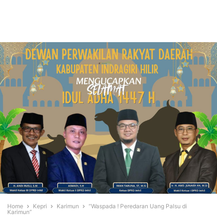
Home
Kepri
Karimun
“Waspada ! Peredaran Uang Palsu di
Karimun”