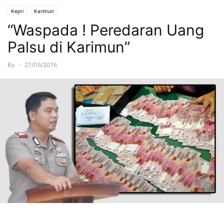
Kepri
Karimun
“Waspada ! Peredaran Uang
Palsu di Karimun”
By
-
27/05/2015