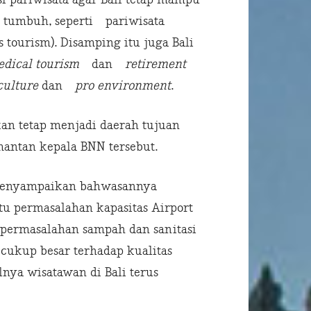
 tumbuh, seperti pariwisata
s tourism). Disamping itu juga Bali
dical tourism
dan
retirement
culture
dan
pro environment
.
kan tetap menjadi daerah tujuan
antan kepala BNN tersebut.
nyampaikan bahwasannya
u permasalahan kapasitas Airport
a permasalahan sampah dan sanitasi
cukup besar terhadap kualitas
ya wisatawan di Bali terus