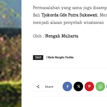
Permasalahan yang sama juga disampa
Bali
Tjokorda Gde Putra Sukawati
. Me
menjadi alasan penyebab wisatawan 
Oleh :
Nengah Muliarta
TAGS
I Made Mangku Pastika
Share