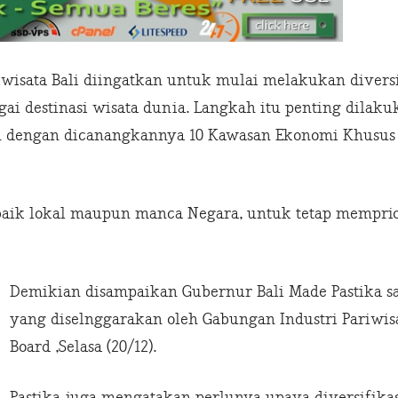
iwisata Bali diingatkan untuk mulai melakukan divers
ai destinasi wisata dunia. Langkah itu penting dilak
ah dengan dicanangkannya 10 Kawasan Ekonomi Khusus (
aik lokal maupun manca Negara, untuk tetap memprior
Demikian disampaikan Gubernur Bali Made Pastika sa
yang diselnggarakan oleh Gabungan Industri Pariwisat
Board ,Selasa (20/12).
Pastika juga mengatakan perlunya upaya diversifikas