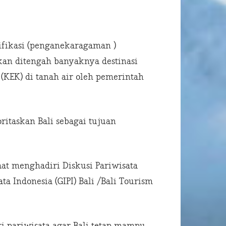
ifikasi (penganekaragaman )
ukan ditengah banyaknya destinasi
KEK) di tanah air oleh pemerintah
itaskan Bali sebagai tujuan
at menghadiri Diskusi Pariwisata
a Indonesia (GIPI) Bali /Bali Tourism
i pariwisata agar Bali tetap mampu