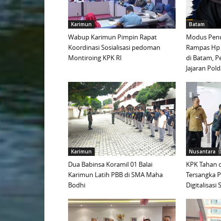
Karimun
Batam
Wabup Karimun Pimpin Rapat
Modus Penu
Koordinasi Sosialisasi pedoman
Rampas Hp
Montiroing KPK RI
di Batam, P
Jajaran Pold
Karimun
Nusantara
Dua Babinsa Koramil 01 Balai
KPK Tahan d
Karimun Latih PBB di SMA Maha
Tersangka 
Bodhi
Digitalisas