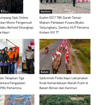
Karimun
mpang Ojek Online
Kodim 0317 TBK Ziarah Taman
 dan Motor Pengemudi
Makam Pahlawan Pusara Bhakti
elaku Berhasil Ditangkap
Tanjungbatu, Sambut HUT Pertama
a Kepri
Kodam XIX TT
Batam
an Tetapkan Tiga
Satbrimob Polda Kepri Laksanakan
Perkara Pengadaan
Kirab Kemerdekaan Merah Putih di
i SPBU Pertamina
Batam Bintan dan Karimun