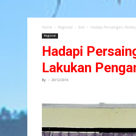
Home
Regional
Bali
Hadapi Persaingan, Pelaku
Regional
Hadapi Persaing
Lakukan Penga
By
-
20/12/2016