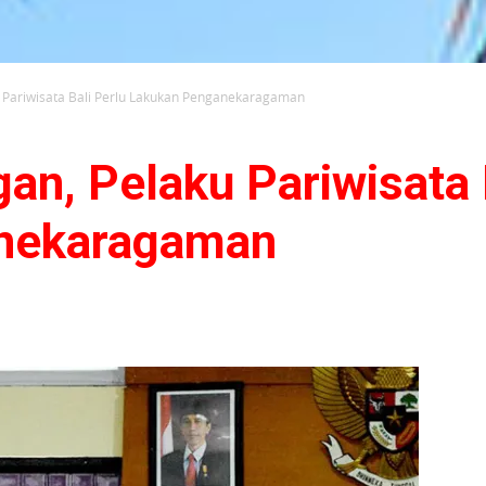
 Pariwisata Bali Perlu Lakukan Penganekaragaman
an, Pelaku Pariwisata 
nekaragaman