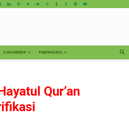
GAYA HIDUP
PARIWISATA
Hayatul Qur’an
ifikasi