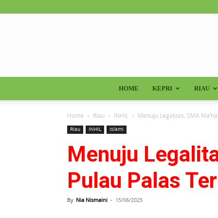
HOME
KEPRI
RIAU
Home
Riau
INHIL
Menuju Legalitas, SMA Ma’had
Riau
INHIL
Islami
Menuju Legalit
Pulau Palas Ter
By
Nia Nismaini
-
15/06/2025