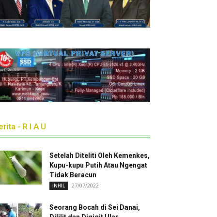
rita - R I A U
Setelah Diteliti Oleh Kemenkes,
Kupu-kupu Putih Atau Ngengat
Tidak Beracun
27/07/2022
INHIL
Seorang Bocah di Sei Danai,