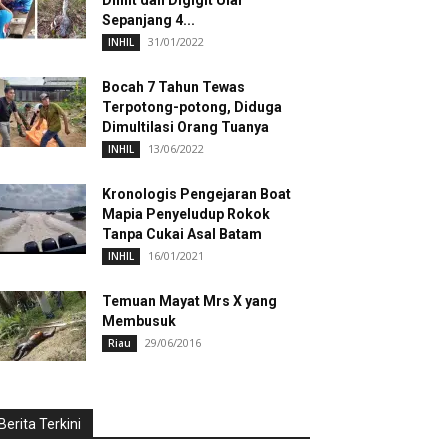
Dililit dan Digigit Ular
Sepanjang 4...
31/01/2022
INHIL
Bocah 7 Tahun Tewas
Terpotong-potong, Diduga
Dimultilasi Orang Tuanya
13/06/2022
INHIL
Kronologis Pengejaran Boat
Mapia Penyeludup Rokok
Tanpa Cukai Asal Batam
16/01/2021
INHIL
Temuan Mayat Mrs X yang
Membusuk
29/06/2016
Riau
Berita Terkini