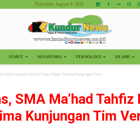
Thursday, August 6, 2026
SUMUT
NUSANTARA
TEKNOLOGI
ISLAMI
Kundur
 Tahfiz Hayatul Qur’an Pulau Palas Terima Kunjungan Tim...
as, SMA Ma’had Tahfiz 
News
ima Kunjungan Tim Ver