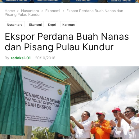
Home
Nusantara
Ekonomi
Ekspor Perdana Buah Nanas dan
Pisang Pulau Kundur
Nusantara
Ekonomi
Kepri
Karimun
Ekspor Perdana Buah Nanas
dan Pisang Pulau Kundur
By
redaksi-01
-
20/10/2018