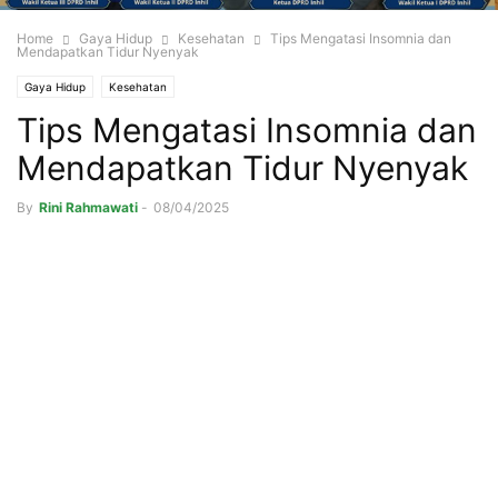
Home
Gaya Hidup
Kesehatan
Tips Mengatasi Insomnia dan
Mendapatkan Tidur Nyenyak
Gaya Hidup
Kesehatan
Tips Mengatasi Insomnia dan
Mendapatkan Tidur Nyenyak
By
Rini Rahmawati
-
08/04/2025