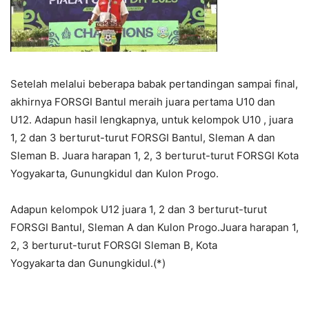
Setelah melalui beberapa babak pertandingan sampai final,
akhirnya FORSGI Bantul meraih juara pertama U10 dan
U12. Adapun hasil lengkapnya, untuk kelompok U10 , juara
1, 2 dan 3 berturut-turut FORSGI Bantul, Sleman A dan
Sleman B. Juara harapan 1, 2, 3 berturut-turut FORSGI Kota
Yogyakarta, Gunungkidul dan Kulon Progo.
Adapun kelompok U12 juara 1, 2 dan 3 berturut-turut
FORSGI Bantul, Sleman A dan Kulon Progo.Juara harapan 1,
2, 3 berturut-turut FORSGI Sleman B, Kota
Yogyakarta dan Gunungkidul.(*)