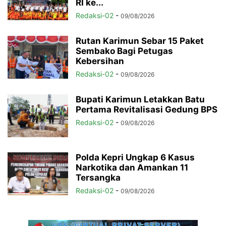
RI ke...
Redaksi-02
-
09/08/2026
Rutan Karimun Sebar 15 Paket
Sembako Bagi Petugas
Kebersihan
Redaksi-02
-
09/08/2026
Bupati Karimun Letakkan Batu
Pertama Revitalisasi Gedung BPS
Redaksi-02
-
09/08/2026
Polda Kepri Ungkap 6 Kasus
Narkotika dan Amankan 11
Tersangka
Redaksi-02
-
09/08/2026