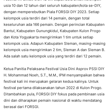
usia 10 dan 12 tahun dari seluruh kabupaten/kota se-DIY,
dengan memperebutkan Piala FORSGI DIY 2023. Setiap
kelompok usia terdiri dari 14 pemain, dengan total
keseluruhan ada 166 pemain. Dengan perincian Kabupaten
Bantul, Kabupaten Gunungkidul, Kabupaten Kulon Progo
dan Kota Yogyakarta mengirimkan 1 tim untuk setiap
kelompok usia. Adapun Kabupaten Sleman, masing-masing
kelompok usia mengirimkan 2 tim, Sleman A dan Sleman B.
Ada salah satu kelompok usia yang terdiri dari 12 pemain.
Ketua Panitia Pelaksana Festival Usia Dini Asprov PSSI DIY
H. Mohammad Noeh, S.T., M.M., IPM menyampaikan bahwa
festival kali ini merupakan gelaran kedua kalinya. Untuk
festival pertama dilaksanakan tahun 2022 di Kulon Progo.
Ditambahkan pula, FORSGI DIY fokus pada pembinaan usia
dini dan diharapkan pemain nasional di waktu mendatang
berasal dari FORSGI.