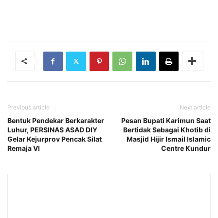
Previous article
Next article
Bentuk Pendekar Berkarakter
Pesan Bupati Karimun Saat
Luhur, PERSINAS ASAD DIY
Bertidak Sebagai Khotib di
Gelar Kejurprov Pencak Silat
Masjid Hijir Ismail Islamic
Remaja VI
Centre Kundur