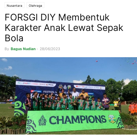
Nusantara
Olahraga
FORSGI DIY Membentuk
Karakter Anak Lewat Sepak
Bola
By
Bagus Nudian
-
28/06/2023