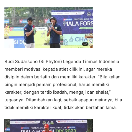
Budi Sudarsono (Si Phyton) Legenda Timnas Indonesia
memberi motivasi kepada atlet cilik ini, agar mereka
disiplin dalam berlatih dan memiliki karakter. “Bila kalian
pingin menjadi pemain profesional, harus memiliki
karakter, dengan tertib ibadah, mengaji dan shalat,”
tegasnya. Ditambahkan lagi, sebaik apapun mainnya, bila
tidak memiliki karakter kuat, tidak akan bertahan lama.