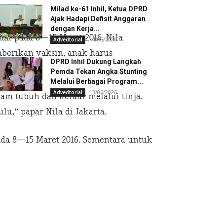
Milad ke-61 Inhil, Ketua DPRD
Ajak Hadapi Defisit Anggaran
dengan Kerja...
ak pada 8—15 Maret 2016. Nila
14/06/2026
Advedtorial
mberikan vaksin, anak harus
DPRD Inhil Dukung Langkah
Pemda Tekan Angka Stunting
Melalui Berbagai Program...
13/06/2026
Advedtorial
alam tubuh dan keluar melalui tinja.
u,” papar Nila di Jakarta.
pada 8—15 Maret 2016. Sementara untuk