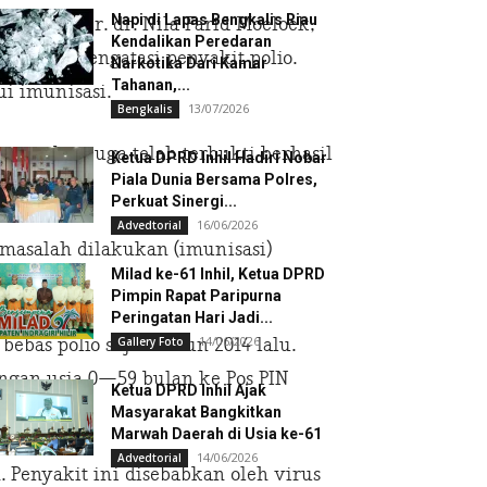
Napi di Lapas Bengkalis Riau
I, Prof. Dr. dr. Nila Farid Moeloek,
Kendalikan Peredaran
ng bisa mengatasi penyakit polio.
Narkotika Dari Kamar
Tahanan,...
i imunisasi.
13/07/2026
Bengkalis
 tersebut juga telah terbukti berhasil
Ketua DPRD Inhil Hadiri Nobar
Piala Dunia Bersama Polres,
Perkuat Sinergi...
16/06/2026
Advedtorial
 masalah dilakukan (imunisasi)
Milad ke-61 Inhil, Ketua DPRD
Pimpin Rapat Paripurna
Peringatan Hari Jadi...
14/06/2026
Gallery Foto
bebas polio sejak tahun 2014 lalu.
gan usia 0—59 bulan ke Pos PIN
Ketua DPRD Inhil Ajak
Masyarakat Bangkitkan
Marwah Daerah di Usia ke-61
14/06/2026
Advedtorial
Penyakit ini disebabkan oleh virus