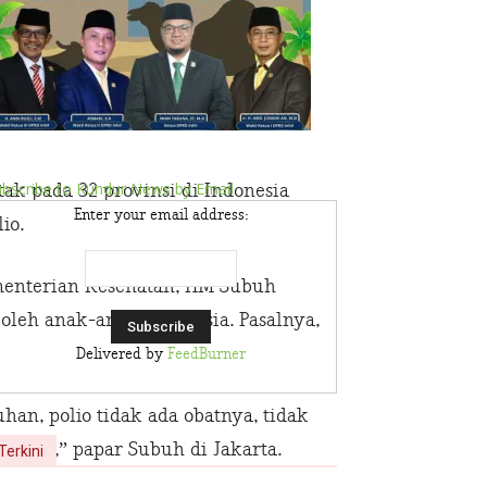
bscribe to Kundur News by Email
ak pada 32 provinsi di Indonesia
Enter your email address:
io.
menterian Kesehatan, HM Subuh
oleh anak-anak Indonesia. Pasalnya,
Delivered by
FeedBurner
an, polio tidak ada obatnya, tidak
isasi,” papar Subuh di Jakarta.
Terkini