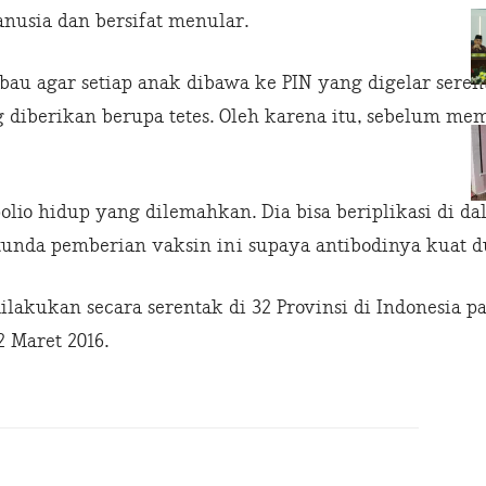
nusia dan bersifat menular.
u agar setiap anak dibawa ke PIN yang digelar serent
 diberikan berupa tetes. Oleh karena itu, sebelum me
 polio hidup yang dilemahkan. Dia bisa beriplikasi di d
tunda pemberian vaksin ini supaya antibodinya kuat dul
dilakukan secara serentak di 32 Provinsi di Indonesia 
2 Maret 2016.