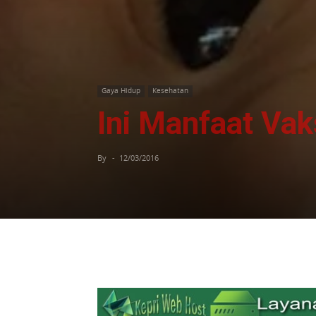
Gaya Hidup
Kesehatan
Ini Manfaat Vak
By
-
12/03/2016