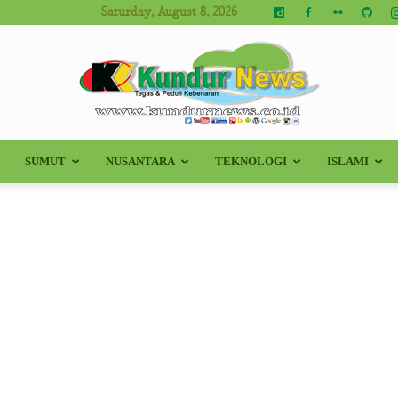
Saturday, August 8, 2026
SUMUT
NUSANTARA
TEKNOLOGI
ISLAMI
Kundur
News