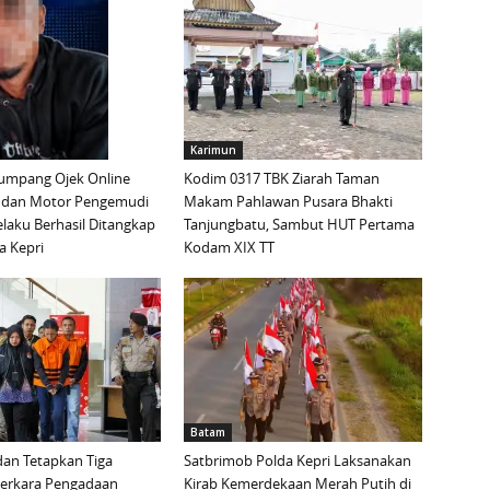
Karimun
mpang Ojek Online
Kodim 0317 TBK Ziarah Taman
 dan Motor Pengemudi
Makam Pahlawan Pusara Bhakti
elaku Berhasil Ditangkap
Tanjungbatu, Sambut HUT Pertama
a Kepri
Kodam XIX TT
Batam
an Tetapkan Tiga
Satbrimob Polda Kepri Laksanakan
Perkara Pengadaan
Kirab Kemerdekaan Merah Putih di