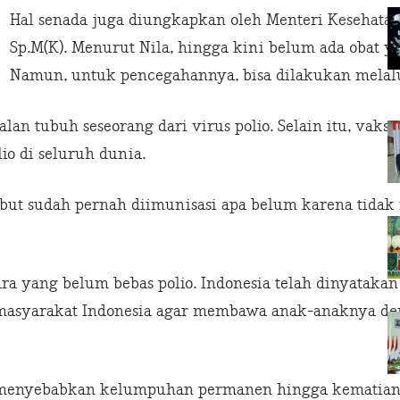
Hal senada juga diungkapkan oleh Menteri Kesehatan R
Sp.M(K). Menurut Nila, hingga kini belum ada obat ya
Namun, untuk pencegahannya, bisa dilakukan melalu
n tubuh seseorang dari virus polio. Selain itu, vaksin
o di seluruh dunia.
ebut sudah pernah diimunisasi apa belum karena tidak
ara yang belum bebas polio. Indonesia telah dinyatakan 
asyarakat Indonesia agar membawa anak-anaknya den
 menyebabkan kelumpuhan permanen hingga kematian. 