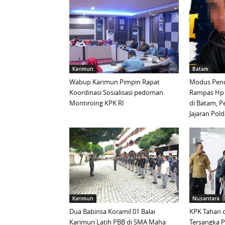
Karimun
Batam
Wabup Karimun Pimpin Rapat
Modus Penu
Koordinasi Sosialisasi pedoman
Rampas Hp
Montiroing KPK RI
di Batam, P
Jajaran Pold
Karimun
Nusantara
Dua Babinsa Koramil 01 Balai
KPK Tahan d
Karimun Latih PBB di SMA Maha
Tersangka 