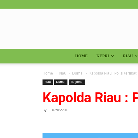
HOME
KEPRI
RIAU
Home
Riau
Dumai
Kapolda Riau : Polisi terliba
Riau
Dumai
Regional
Kapolda Riau : P
By
-
07/05/2015