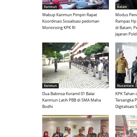
Karimun
Batam
Wabup Karimun Pimpin Rapat
Modus Penu
Koordinasi Sosialisasi pedoman
Rampas Hp
Montiroing KPK RI
di Batam, P
Jajaran Pold
Karimun
Nusantara
Dua Babinsa Koramil 01 Balai
KPK Tahan d
Karimun Latih PBB di SMA Maha
Tersangka 
Bodhi
Digitalisas