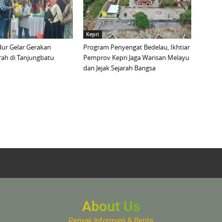
Kepri
ur Gelar Gerakan
Program Penyengat Bedelau, Ikhtiar
ah di Tanjungbatu
Pemprov Kepri Jaga Warisan Melayu
dan Jejak Sejarah Bangsa
About Us
Penyaji Informasi & Berita