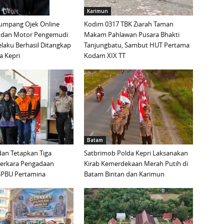
Karimun
mpang Ojek Online
Kodim 0317 TBK Ziarah Taman
 dan Motor Pengemudi
Makam Pahlawan Pusara Bhakti
elaku Berhasil Ditangkap
Tanjungbatu, Sambut HUT Pertama
a Kepri
Kodam XIX TT
Batam
an Tetapkan Tiga
Satbrimob Polda Kepri Laksanakan
Perkara Pengadaan
Kirab Kemerdekaan Merah Putih di
i SPBU Pertamina
Batam Bintan dan Karimun