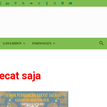
GAYA HIDUP
PARIWISATA
pecat saja