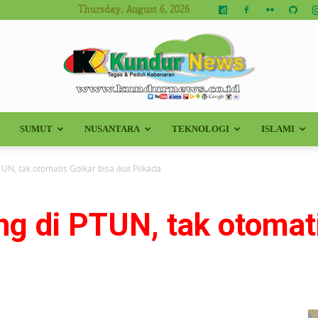
Thursday, August 6, 2026
SUMUT
NUSANTARA
TEKNOLOGI
ISLAMI
Kundur
UN, tak otomatis Golkar bisa ikut Pilkada
g di PTUN, tak otomati
News