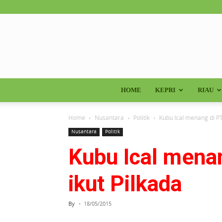
HOME
KEPRI
RIAU
Home
Nusantara
Politik
Kubu Ical menang di PT
Nusantara
Politik
Kubu Ical menan
ikut Pilkada
By
-
18/05/2015