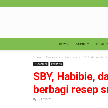
HOME
KEPRI
RIAU
Home
Nusantara
Peristiwa
SBY, Habibie, dan 
Nusantara
Peristiwa
SBY, Habibie, d
berbagi resep 
By
-
17/05/2015