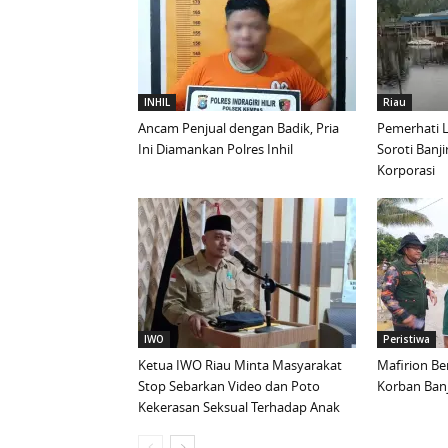
INHIL
Riau
Ancam Penjual dengan Badik, Pria
Pemerhati L
Ini Diamankan Polres Inhil
Soroti Banji
Korporasi
IWO
Peristiwa
Ketua IWO Riau Minta Masyarakat
Mafirion Be
Stop Sebarkan Video dan Poto
Korban Banj
Kekerasan Seksual Terhadap Anak