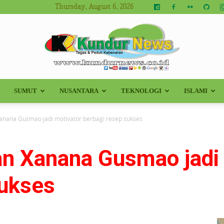
Thursday, August 6, 2026
SUMUT
NUSANTARA
TEKNOLOGI
ISLAMI
Kundur
Xanana Gusmao jadi motivator berbagi resep sukses
an Xanana Gusmao jadi
News
sukses