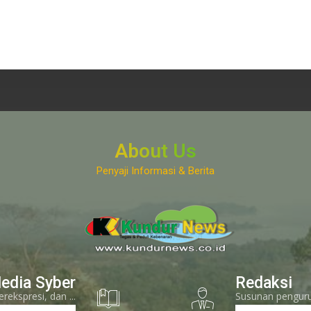
About Us
Penyaji Informasi & Berita
www.kundurnews.co.id
edia Syber
Redaksi
kspresi, dan ...
Susunan pengurus