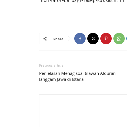
motivator-berbagi-resep-sukses.html
Share
Previous article
Penjelasan Menag soal tilawah Alquran
langgam Jawa di Istana