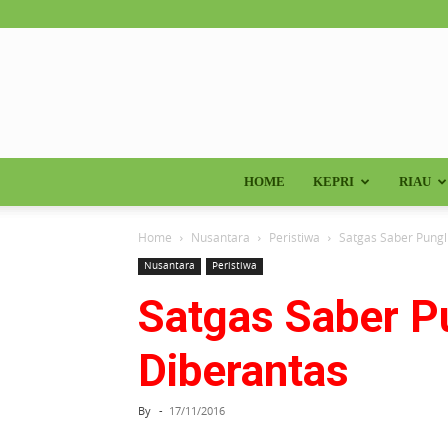
HOME
KEPRI
RIAU
Home
Nusantara
Peristiwa
Satgas Saber Pungl
Nusantara
Peristiwa
Satgas Saber Pu
Diberantas
By
-
17/11/2016