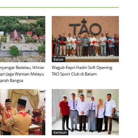
Batam
yengat Bedelau, Ikhtiar
Wagub Kepri Hadiri Soft Opening
pri Jaga Warisan Melayu
TAO Sport Club di Batam
ejarah Bangsa
Karimun