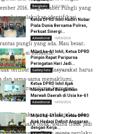
13/07/2026
Bengkalis
ember 2016. ‎Satgas Saber Pungli yang
a mulai melakukan identifikasi
Ketua DPRD Inhil Hadiri Nobar
Piala Dunia Bersama Polres,
Perkuat Sinergi...
16/06/2026
Advedtorial
antas pungli yang ada. Mau besar,
Milad ke-61 Inhil, Ketua DPRD
eryawan, usai melantik.
Pimpin Rapat Paripurna
Peringatan Hari Jadi...
dak terlibat pungli. Masyarakat harus
14/06/2026
Gallery Foto
ima dan sama-sama memaklumi,
Ketua DPRD Inhil Ajak
sa. Sementara volume kerugian
Masyarakat Bangkitkan
Marwah Daerah di Usia ke-61
14/06/2026
Advedtorial
pelaku-pelaku yang tidak jelas, ada
Milad ke-61 Inhil, Ketua DPRD
Ajak Hadapi Defisit Anggaran
nta lebih maka tolak, soalna tidak jadi
dengan Kerja...
ahteraan negara. Kami minta perilaku
14/06/2026