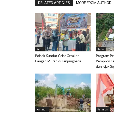
RELATED ARTICLES
MORE FROM AUTHOR
Kepri
Kepri
Polsek Kundur Gelar Gerakan
Program Pen
Pangan Murah di Tanjungbatu
Pemprov Ke
dan Jejak S
Karimun
Karimun