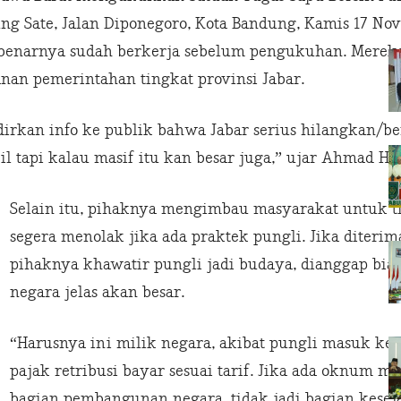
ng Sate, Jalan Diponegoro, Kota Bandung, Kamis 17 Nov
 sebenarnya sudah berkerja sebelum pengukuhan. Merek
nan pemerintahan tingkat provinsi Jabar.
rkan info ke publik bahwa Jabar serius hilangkan/ber
ecil tapi kalau masif itu kan besar juga,” ujar Ahmad H
Selain itu, pihaknya mengimbau masyarakat untuk ti
segera menolak jika ada praktek pungli. Jika diter
pihaknya khawatir pungli jadi budaya, dianggap bia
negara jelas akan besar.
“Harusnya ini milik negara, akibat pungli masuk ke 
pajak retribusi bayar sesuai tarif. Jika ada oknum mi
bagian pembangunan negara, tidak jadi bagian kesej