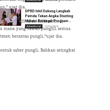
Advedtorial
n,” ujar dia.
DPRD Inhil Dukung Langkah
Pemda Tekan Angka Stunting
ntasan pungli akan dilakukan di
Melalui Berbagai Program...
13/06/2026
Advedtorial
nsi mana yang rawan pungli), semua
tmen berantas pungli,”ujar dia.
entuk saber pungli. Bahkan setingkat