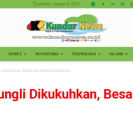
Thursday, August 6, 2026
SUMUT
NUSANTARA
TEKNOLOGI
ISLAMI
Kundur
i Dikukuhkan, Besar Kecil Bakal Diberantas
ngli Dikukuhkan, Besar
News