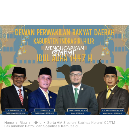
Home
Riau
INHIL
Sertu HM Sibarani Babinsa Koramil 02/TM
Laksanakan Patroli dan Sosialisasi Karhutla di...