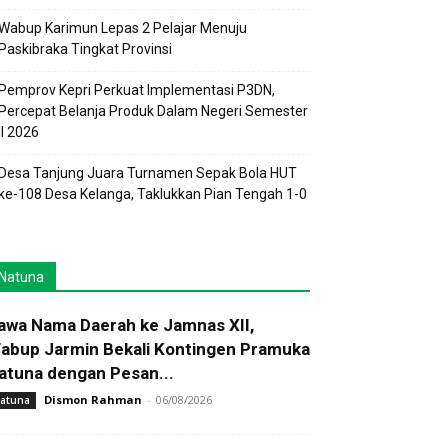
Wabup Karimun Lepas 2 Pelajar Menuju
Paskibraka Tingkat Provinsi
Pemprov Kepri Perkuat Implementasi P3DN,
Percepat Belanja Produk Dalam Negeri Semester
II 2026
Desa Tanjung Juara Turnamen Sepak Bola HUT
ke-108 Desa Kelanga, Taklukkan Pian Tengah 1-0
Natuna
awa Nama Daerah ke Jamnas XII,
abup Jarmin Bekali Kontingen Pramuka
atuna dengan Pesan...
Dismon Rahman
-
06/08/2026
atuna