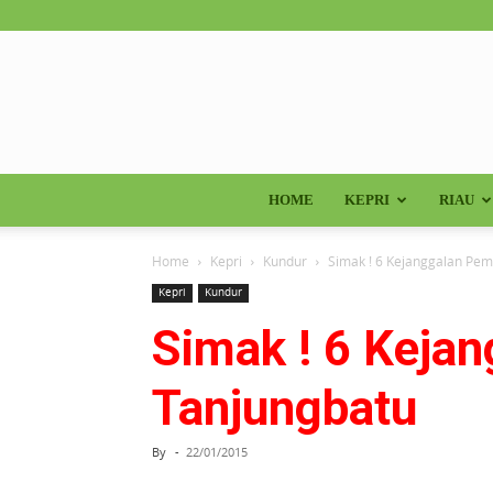
HOME
KEPRI
RIAU
Home
Kepri
Kundur
Simak ! 6 Kejanggalan Pe
Kepri
Kundur
Simak ! 6 Keja
Tanjungbatu
By
-
22/01/2015