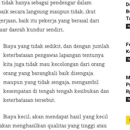
t tidak hanya sebagai pendengar dalam
D
B
 baik secara langsung maupun tidak, ikut
T
rjaan, baik itu pekerja yang berasal dari
N
ar daerah kundur sendiri.
F
Biaya yang tidak sedikit, dan dengan jumlah
K
keterbatasan pengawas lapangan tentunya
N
kita juga tidak mau kecolongan dari orang
orang yang barangkali baik disengaja
M
maupun yang tidak sengaja, mengambil
P
kesempatan di tengah tengah kesibukan dan
R
N
keterbatasan tersebut.
Biaya kecil, akan mendapat hasil yang kecil
 akan menghasilkan qualitas yang tinggi atau