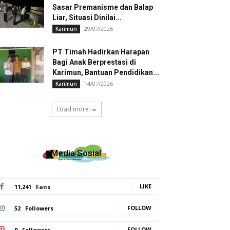
Sasar Premanisme dan Balap
Liar, Situasi Dinilai...
29/07/2026
Karimun
PT Timah Hadirkan Harapan
Bagi Anak Berprestasi di
Karimun, Bantuan Pendidikan...
14/07/2026
Karimun
Load more
Media Sosial
LIKE
11,241
Fans
FOLLOW
52
Followers
FOLLOW
0
Followers