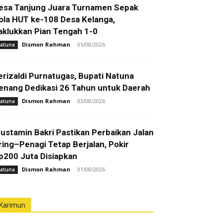
esa Tanjung Juara Turnamen Sepak
ola HUT ke-108 Desa Kelanga,
aklukkan Pian Tengah 1-0
Dismon Rahman
-
05/08/2026
atuna
erizaldi Purnatugas, Bupati Natuna
enang Dedikasi 26 Tahun untuk Daerah
Dismon Rahman
-
03/08/2026
atuna
ustamin Bakri Pastikan Perbaikan Jalan
ring–Penagi Tetap Berjalan, Pokir
p200 Juta Disiapkan
Dismon Rahman
-
01/08/2026
atuna
Karimun