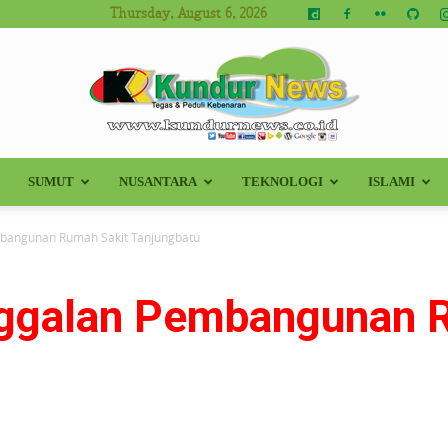
Thursday, August 6, 2026
SUMUT
NUSANTARA
TEKNOLOGI
ISLAMI
Kundur
mbangunan Rumah Sakit Tanjungbatu
nggalan Pembangunan 
News