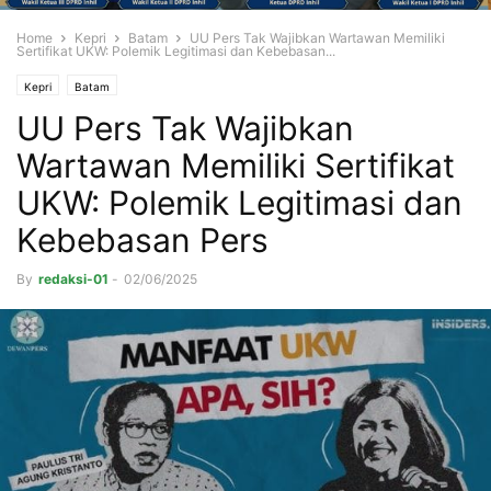
Home
Kepri
Batam
UU Pers Tak Wajibkan Wartawan Memiliki
Sertifikat UKW: Polemik Legitimasi dan Kebebasan...
Kepri
Batam
UU Pers Tak Wajibkan
Wartawan Memiliki Sertifikat
UKW: Polemik Legitimasi dan
Kebebasan Pers
By
redaksi-01
-
02/06/2025