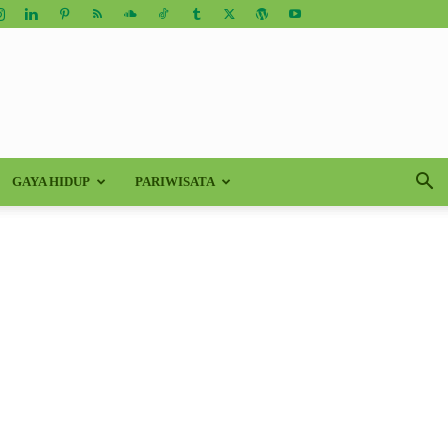
GAYA HIDUP
PARIWISATA