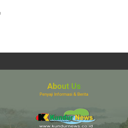
g
About Us
Penyaji Informasi & Berita
www.kundurnews.co.id