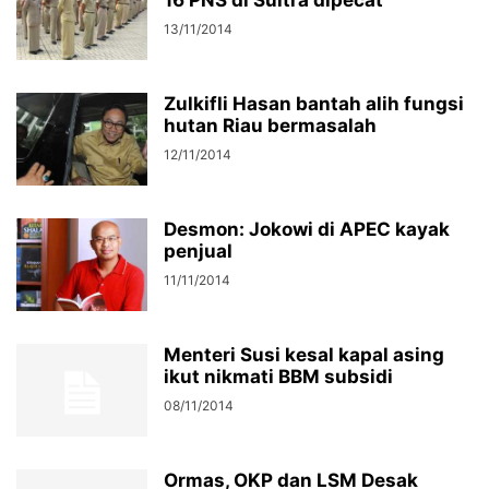
16 PNS di Sultra dipecat
13/11/2014
Zulkifli Hasan bantah alih fungsi
hutan Riau bermasalah
12/11/2014
Desmon: Jokowi di APEC kayak
penjual
11/11/2014
Menteri Susi kesal kapal asing
ikut nikmati BBM subsidi
08/11/2014
Ormas, OKP dan LSM Desak