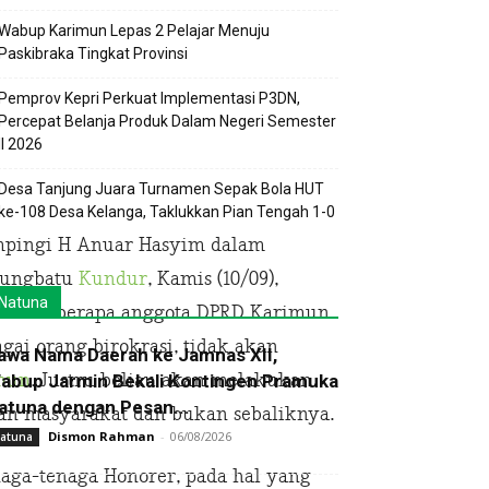
Wabup Karimun Lepas 2 Pelajar Menuju
Paskibraka Tingkat Provinsi
Pemprov Kepri Perkuat Implementasi P3DN,
Percepat Belanja Produk Dalam Negeri Semester
II 2026
Desa Tanjung Juara Turnamen Sepak Bola HUT
ke-108 Desa Kelanga, Taklukkan Pian Tengah 1-0
ampingi H Anuar Hasyim dalam
jungbatu
Kundur
, Kamis (10/09),
Natuna
 dan beberapa anggota DPRD Karimun
i orang birokrasi, tidak akan
awa Nama Daerah ke Jamnas XII,
mun
. Justru beliau akan melakukan
abup Jarmin Bekali Kontingen Pramuka
atuna dengan Pesan...
an masyarakat dan bukan sebaliknya.
Dismon Rahman
-
06/08/2026
atuna
naga-tenaga Honorer, pada hal yang