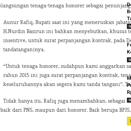
D
elangsungan tenaga-tenaga honorer sebagai penunjang
B
T
Aunur Rafiq, Bupati saat ini yang meneruskan jabat
N
H.Nurdin Basirun ini bahkan menyebutkan, khusus 
insentive, untuk surat perpanjangan kontrak, pada D
F
tandatanganinya.
K
N
“Untuk tenaga honorer, sudahpun kami anggarkan s
rahun 2015 ini juga surat perpanjangan kontrak, ten
M
keseluruhannya akan segera kami tanda tangani”. Teg
P
R
N
Tidak hanya itu, Rafiq juga menambahkan, sebagai b
ik dari PNS, maupun dari honorer. Baik berupa BPJS,