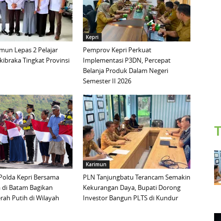
Kepri
mun Lepas 2 Pelajar
Pemprov Kepri Perkuat
ibraka Tingkat Provinsi
Implementasi P3DN, Percepat
Belanja Produk Dalam Negeri
Semester II 2026
T
Karimun
Polda Kepri Bersama
PLN Tanjungbatu Terancam Semakin
 di Batam Bagikan
Kekurangan Daya, Bupati Dorong
ah Putih di Wilayah
Investor Bangun PLTS di Kundur