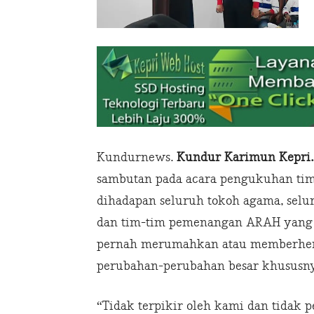
Kundurnews.
Kundur Karimun Kep
sambutan pada acara pengukuhan ti
dihadapan seluruh tokoh agama, sel
dan tim-tim pemenangan ARAH yang be
pernah merumahkan atau memberhent
perubahan-perubahan besar khususnya
“Tidak terpikir oleh kami dan tidak