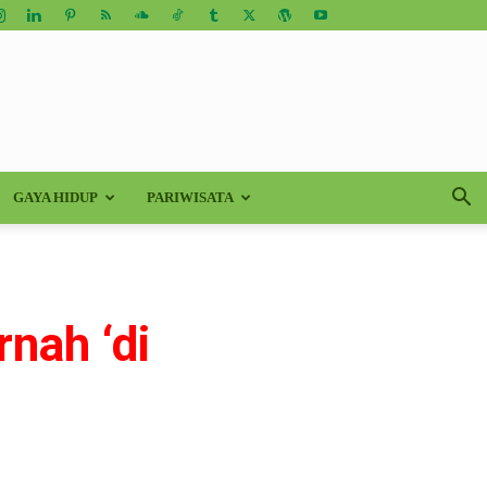
GAYA HIDUP
PARIWISATA
nah ‘di