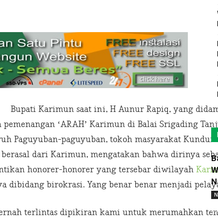
ri.
Bupati Karimun saat ini, H Aunur Rapiq, yang did
m pemenangan ‘ARAH’ Karimun di Balai Srigading Tan
uruh Paguyuban-paguyuban, tokoh masyarakat Kundur
rasal dari Karimun, mengatakan bahwa dirinya sebaga
B
ikan honorer-honorer yang tersebar diwilayah
Kari
W
N
 dibidang birokrasi. Yang benar benar menjadi pelay
N
 pernah terlintas dipikiran kami untuk merumahkan te