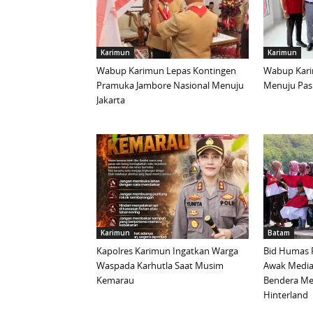
Karimun
Karimun
Wabup Karimun Lepas Kontingen
Wabup Kari
Pramuka Jambore Nasional Menuju
Menuju Pask
Jakarta
Karimun
Batam
Kapolres Karimun Ingatkan Warga
Bid Humas 
Waspada Karhutla Saat Musim
Awak Media
Kemarau
Bendera Mer
Hinterland