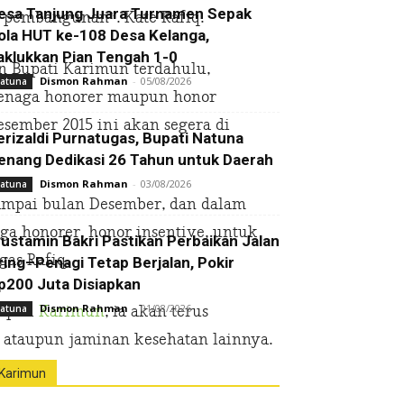
esa Tanjung Juara Turnamen Sepak
 pembangunan”. Kate Rafiq.
ola HUT ke-108 Desa Kelanga,
aklukkan Pian Tengah 1-0
an Bupati Karimun terdahulu,
Dismon Rahman
-
05/08/2026
atuna
tenaga honorer maupun honor
esember 2015 ini akan segera di
erizaldi Purnatugas, Bupati Natuna
enang Dedikasi 26 Tahun untuk Daerah
Dismon Rahman
-
03/08/2026
atuna
ampai bulan Desember, dan dalam
aga honorer, honor insentive, untuk
ustamin Bakri Pastikan Perbaikan Jalan
as Rafiq.
ring–Penagi Tetap Berjalan, Pokir
p200 Juta Disiapkan
Dismon Rahman
-
01/08/2026
atuna
upati
Karimun
, ia akan terus
 ataupun jaminan kesehatan lainnya.
Karimun