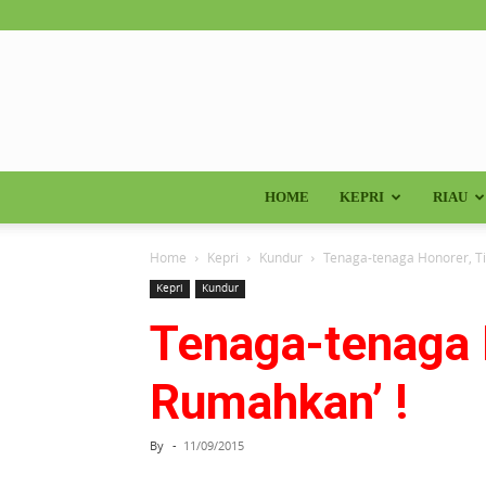
HOME
KEPRI
RIAU
Home
Kepri
Kundur
Tenaga-tenaga Honorer, Ti
Kepri
Kundur
Tenaga-tenaga H
Rumahkan’ !
By
-
11/09/2015