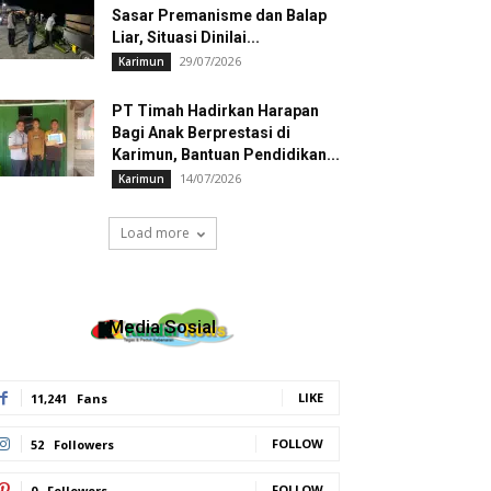
Sasar Premanisme dan Balap
Liar, Situasi Dinilai...
29/07/2026
Karimun
PT Timah Hadirkan Harapan
Bagi Anak Berprestasi di
Karimun, Bantuan Pendidikan...
14/07/2026
Karimun
Load more
Media Sosial
LIKE
11,241
Fans
FOLLOW
52
Followers
FOLLOW
0
Followers