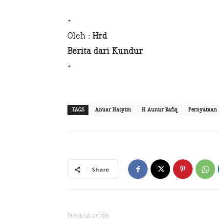
+
Oleh :
Hrd
Berita dari Kundur
+
TAGS
Anuar Hasyim
H Aunur Rafiq
Pernyataan
Share
Previous article