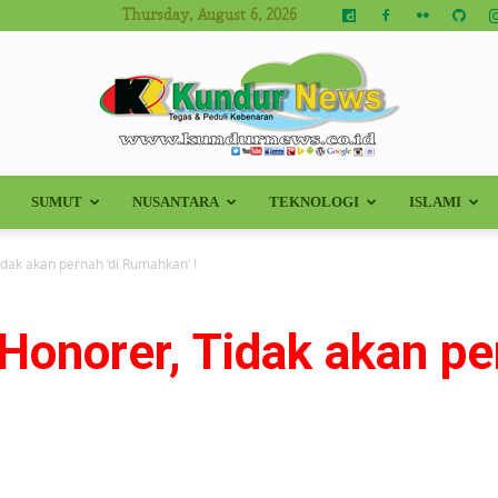
Thursday, August 6, 2026
SUMUT
NUSANTARA
TEKNOLOGI
ISLAMI
Kundur
dak akan pernah ‘di Rumahkan’ !
onorer, Tidak akan per
News