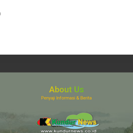
g
About Us
Penyaji Informasi & Berita
www.kundurnews.co.id