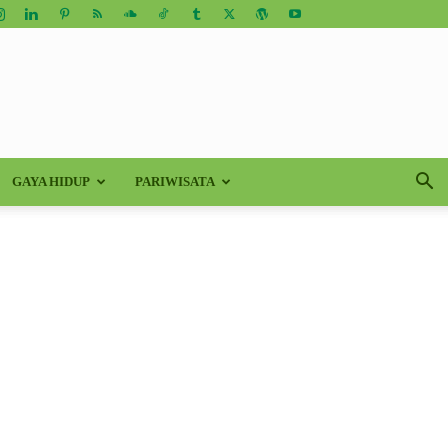
GAYA HIDUP
PARIWISATA