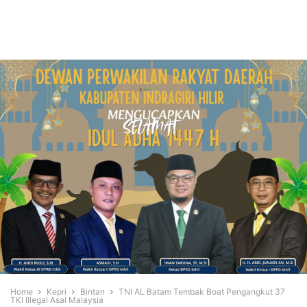
Home
Kepri
Bintan
TNI AL Batam Tembak Boat Pengangkut 37
TKI Illegal Asal Malaysia