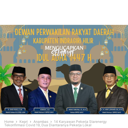
Home
Kepri
Anambas
14 Karyawan Pekerja Starenergy
Tekonfirmasi Covid 19, Dua Diantaranya Pekerja Lokal