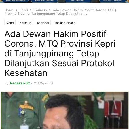
Home
Kepri
Karimun
Ada Dewan Hakim Positif Corona, MTQ
Provinsi Kepri di Tanjungpinang Tetap Dilanjutkan...
Kepri
Karimun
Regional
Tanjung Pinang
Ada Dewan Hakim Positif
Corona, MTQ Provinsi Kepri
di Tanjungpinang Tetap
Dilanjutkan Sesuai Protokol
Kesehatan
By
Redaksi-02
-
21/09/2020