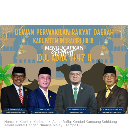
Home
Kepri
Karimun
Aunur Rafiq: Kenduri Kampung Sehidang
Talam Kental Dengan Nuansa Melayu Tempo Dulu