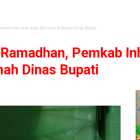
mkab Inhil Gelar Buka Bersama di Rumah Dinas Bupati
 Ramadhan, Pemkab Inh
ah Dinas Bupati