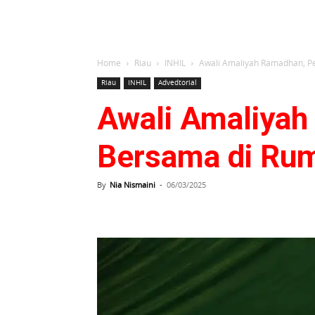
Home
Riau
INHIL
Awali Amaliyah Ramadhan, Pe
Riau
INHIL
Advedtorial
Awali Amaliyah
Bersama di Rum
By
Nia Nismaini
-
06/03/2025