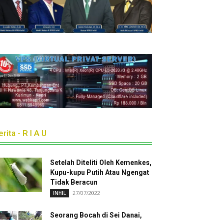
rita - R I A U
Setelah Diteliti Oleh Kemenkes,
Kupu-kupu Putih Atau Ngengat
Tidak Beracun
27/07/2022
INHIL
Seorang Bocah di Sei Danai,