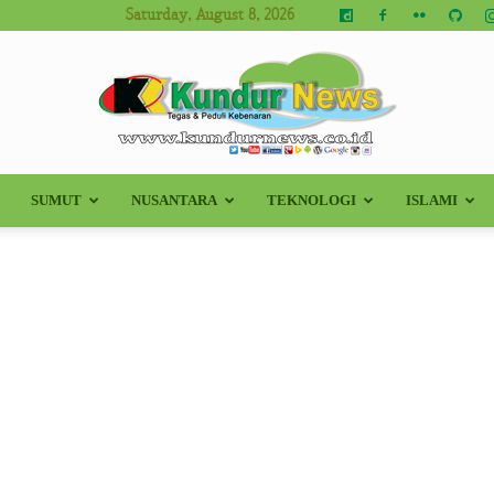
Saturday, August 8, 2026
SUMUT
NUSANTARA
TEKNOLOGI
ISLAMI
Kundur
News