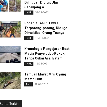
Dililit dan Digigit Ular
Sepanjang 4...
31/01/2022
INHIL
Bocah 7 Tahun Tewas
Terpotong-potong, Diduga
Dimultilasi Orang Tuanya
13/06/2022
INHIL
Kronologis Pengejaran Boat
Mapia Penyeludup Rokok
Tanpa Cukai Asal Batam
16/01/2021
INHIL
Temuan Mayat Mrs X yang
Membusuk
29/06/2016
Riau
Berita Terkini