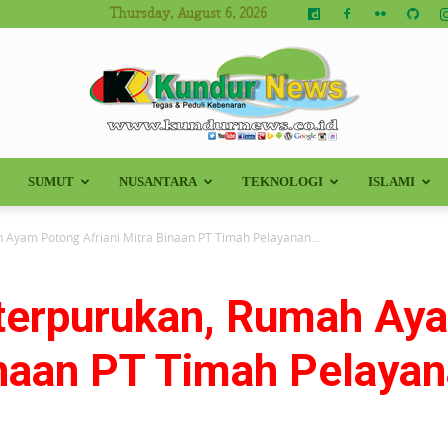
Thursday, August 6, 2026
SUMUT
NUSANTARA
TEKNOLOGI
ISLAMI
Kundur
 Ayam Potong Afriani Mitra Binaan PT Timah Pelayanan...
eterpurukan, Rumah Ay
News
Binaan PT Timah Pelaya