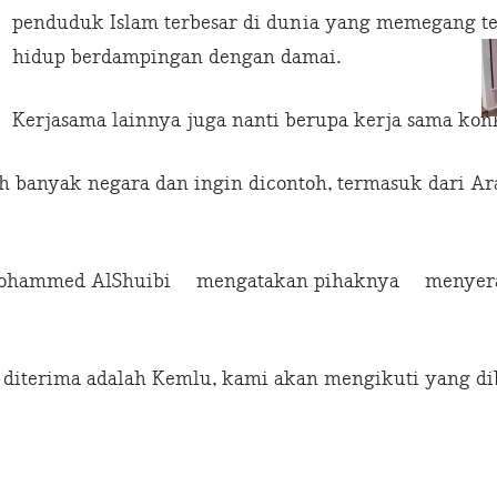
penduduk Islam terbesar di dunia yang memegang te
hidup berdampingan dengan damai.
Kerjasama lainnya juga nanti berupa kerja sama kon
oleh banyak negara dan ingin dicontoh, termasuk dari A
n Mohammed AlShuibi mengatakan pihaknya menyer
terima adalah Kemlu, kami akan mengikuti yang dib