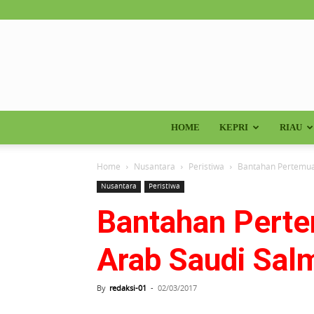
HOME
KEPRI
RIAU
Home
Nusantara
Peristiwa
Bantahan Pertemuan
Nusantara
Peristiwa
Bantahan Perte
Arab Saudi Sal
By
redaksi-01
-
02/03/2017