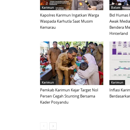
Karimun
Batam
Kapolres Karimun Ingatkan Warga
Bid Humas 
Waspada Karhutla Saat Musim
Awak Media
Kemarau
Bendera Mer
Hinterland
Karimun
Karimun
Pemkab Karimun Kejar Target Nol
Inflasi Kar
Persen Cegah Stunting Bersama
Berdasarkan
Kader Posyandu