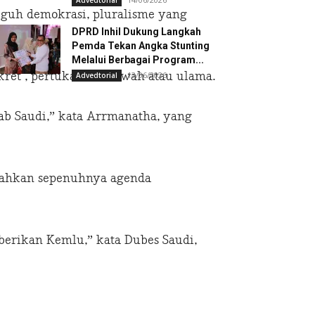
Advedtorial
guh demokrasi, pluralisme yang
DPRD Inhil Dukung Langkah
Pemda Tekan Angka Stunting
Melalui Berbagai Program...
kret , pertukaran dakwah atau ulama.
13/06/2026
Advedtorial
rab Saudi,” kata Arrmanatha, yang
ahkan sepenuhnya agenda
erikan Kemlu,” kata Dubes Saudi,