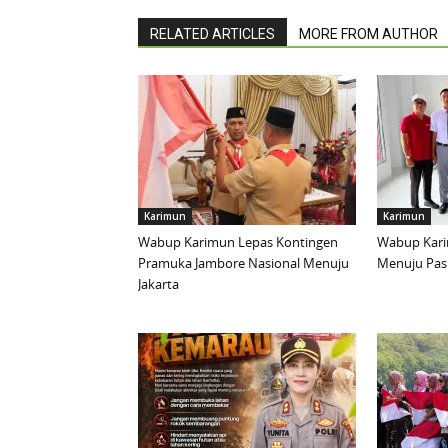
RELATED ARTICLES
MORE FROM AUTHOR
Karimun
Karimun
Wabup Karimun Lepas Kontingen
Wabup Kari
Pramuka Jambore Nasional Menuju
Menuju Pask
Jakarta