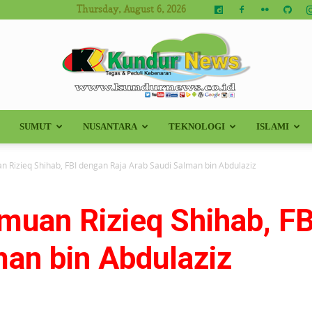
Thursday, August 6, 2026
SUMUT
NUSANTARA
TEKNOLOGI
ISLAMI
Kundur
 Rizieq Shihab, FBI dengan Raja Arab Saudi Salman bin Abdulaziz
muan Rizieq Shihab, FB
News
man bin Abdulaziz