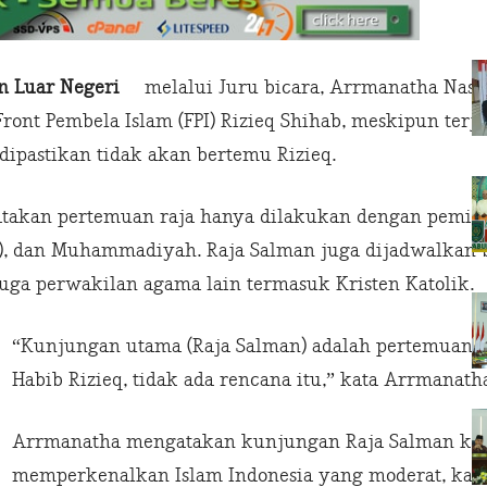
n Luar Negeri
melalui Juru bicara, Arrmanatha Nasir,
ront Pembela Islam (FPI) Rizieq Shihab, meskipun ter
dipastikan tidak akan bertemu Rizieq.
takan pertemuan raja hanya dilakukan dengan pemimpi
U), dan Muhammadiyah. Raja Salman juga dijadwalkan
 juga perwakilan agama lain termasuk Kristen Katolik.
“Kunjungan utama (Raja Salman) adalah pertemuan b
Habib Rizieq, tidak ada rencana itu,” kata Arrmanath
Arrmanatha mengatakan kunjungan Raja Salman ke 
memperkenalkan Islam Indonesia yang moderat, kare