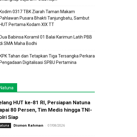
Kodim 0317 TBK Ziarah Taman Makam
Pahlawan Pusara Bhakti Tanjungbatu, Sambut
HUT Pertama Kodam XIX TT
Dua Babinsa Koramil 01 Balai Karimun Latih PBB
di SMA Maha Bodhi
KPK Tahan dan Tetapkan Tiga Tersangka Perkara
Pengadaan Digitalisasi SPBU Pertamina
Natuna
elang HUT ke-81 RI, Persiapan Natuna
apai 80 Persen, Tim Medis hingga TNI-
olri Siap
Dismon Rahman
-
07/08/2026
atuna