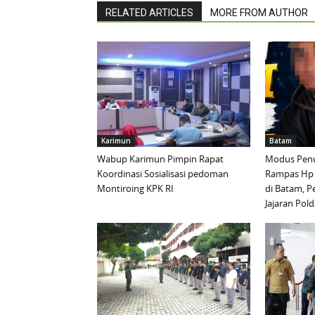
RELATED ARTICLES
MORE FROM AUTHOR
Karimun
Batam
Wabup Karimun Pimpin Rapat
Modus Penu
Koordinasi Sosialisasi pedoman
Rampas Hp
Montiroing KPK RI
di Batam, P
Jajaran Pold