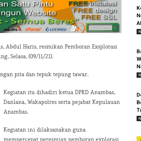
K
N
A
N
, Abdul Haris, resmikan Pemboran Exsplorasi
B
, Selasa, (09/11/21).
W
N
ngan pita dan tepuk tepung tawar.
N
Kegiatan itu dihadiri ketua DPRD Anambas,
D
Danlana, Wakapolres serta pejabat Kepulauan
B
T
Anambas.
N
Kegiatan ini dilaksanakan guna
mempercepat peresmian pemboran explorasi