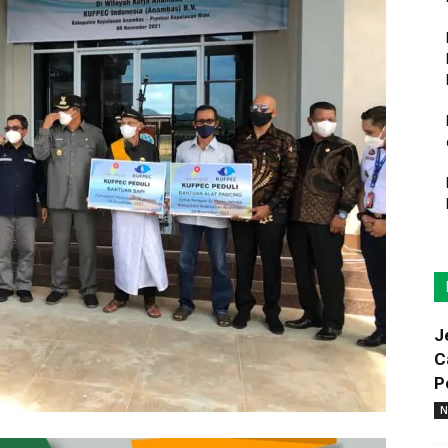
J
C
P
N