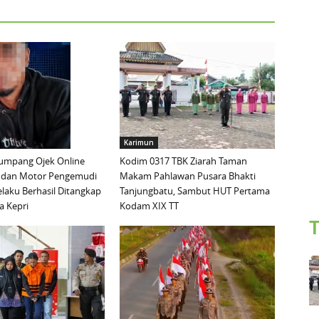
Karimun
mpang Ojek Online
Kodim 0317 TBK Ziarah Taman
 dan Motor Pengemudi
Makam Pahlawan Pusara Bhakti
elaku Berhasil Ditangkap
Tanjungbatu, Sambut HUT Pertama
a Kepri
Kodam XIX TT
T