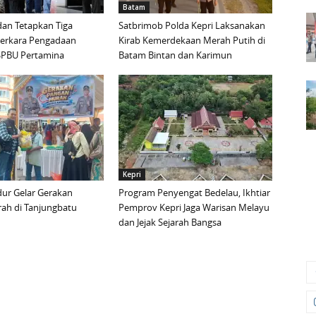
Batam
an Tetapkan Tiga
Satbrimob Polda Kepri Laksanakan
Perkara Pengadaan
Kirab Kemerdekaan Merah Putih di
i SPBU Pertamina
Batam Bintan dan Karimun
Kepri
ur Gelar Gerakan
Program Penyengat Bedelau, Ikhtiar
ah di Tanjungbatu
Pemprov Kepri Jaga Warisan Melayu
dan Jejak Sejarah Bangsa