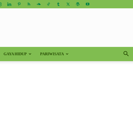
GAYA HIDUP
PARIWISATA