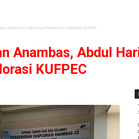
as, Abdul Haris Resmikan Pemboran Exsplorasi KUFPEC
an Anambas, Abdul Har
lorasi KUFPEC