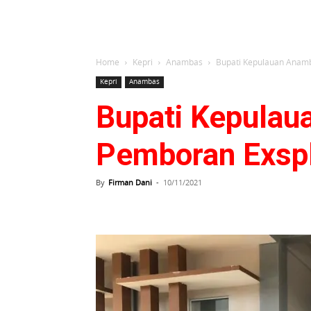
Home
Kepri
Anambas
Bupati Kepulauan Anamb
Kepri
Anambas
Bupati Kepulau
Pemboran Exsp
By
Firman Dani
-
10/11/2021