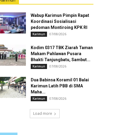
Karimun
Wabup Karimun Pimpin Rapat
Koordinasi Sosialisasi
pedoman Montiroing KPK RI
07/08/2026
Karimun
Kodim 0317 TBK Ziarah Taman
Makam Pahlawan Pusara
Bhakti Tanjungbatu, Sambut...
07/08/2026
Karimun
Dua Babinsa Koramil 01 Balai
Karimun Latih PBB di SMA
Maha...
07/08/2026
Karimun
Load more