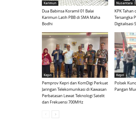
Karimun
Nusantara
Dua Babinsa Koramil 01 Balai
KPK Tahan d
Karimun Latih PBB di SMA Maha
Tersangka 
Bodhi
Digitalisas
Kepri
Kepri
Pemprov Kepri dan KomDigi Perkuat
Polsek Kund
Jaringan Telekomunikasi di Kawasan
Pangan Mur
Perbatasan Lewat Teknologi Satelit
dan Frekuensi 700MHz