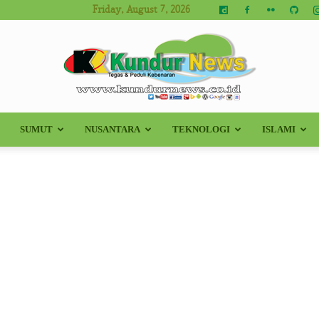
Friday, August 7, 2026
SUMUT
NUSANTARA
TEKNOLOGI
ISLAMI
Kundur
News