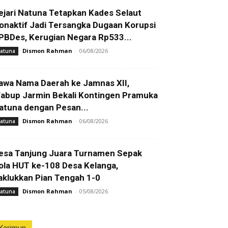
ejari Natuna Tetapkan Kades Selaut
onaktif Jadi Tersangka Dugaan Korupsi
PBDes, Kerugian Negara Rp533...
Dismon Rahman
-
06/08/2026
atuna
awa Nama Daerah ke Jamnas XII,
abup Jarmin Bekali Kontingen Pramuka
atuna dengan Pesan...
Dismon Rahman
-
06/08/2026
atuna
esa Tanjung Juara Turnamen Sepak
ola HUT ke-108 Desa Kelanga,
aklukkan Pian Tengah 1-0
Dismon Rahman
-
05/08/2026
atuna