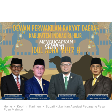
Home
Kepri
Karimun
Bupati Kukuhkan Asosiasi Pedagang Pasar
Puan Maimun