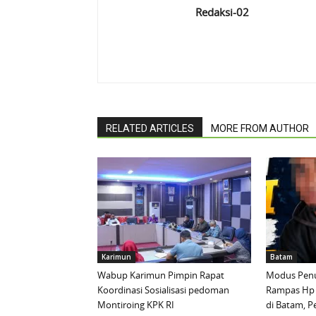
Redaksi-02
RELATED ARTICLES
MORE FROM AUTHOR
Karimun
Batam
Wabup Karimun Pimpin Rapat
Modus Penu
Koordinasi Sosialisasi pedoman
Rampas Hp
Montiroing KPK RI
di Batam, P