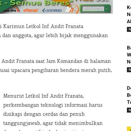
K
N
A
 Karimun Letkol Inf Andit Franata
N
 dan anggota, agar lebih bijak menggunakan
B
W
f Andit Franata saat Jam Komandan di halaman
N
usai upacara pengibaran bendera merah putih,
N
D
B
Menurut Letkol Inf Andit Franata,
T
perkembangan teknologi informasi harus
N
disikapi dengan cerdas dan penuh
tanggungjawab, agar tidak menimbulkan