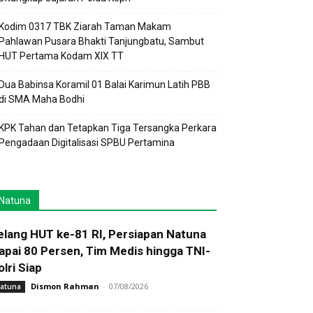
Kodim 0317 TBK Ziarah Taman Makam
Pahlawan Pusara Bhakti Tanjungbatu, Sambut
HUT Pertama Kodam XIX TT
Dua Babinsa Koramil 01 Balai Karimun Latih PBB
di SMA Maha Bodhi
KPK Tahan dan Tetapkan Tiga Tersangka Perkara
Pengadaan Digitalisasi SPBU Pertamina
Natuna
elang HUT ke-81 RI, Persiapan Natuna
apai 80 Persen, Tim Medis hingga TNI-
olri Siap
Dismon Rahman
-
07/08/2026
atuna