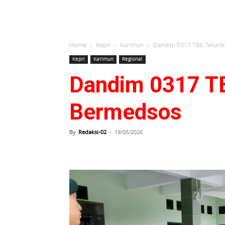
Home
Kepri
Karimun
Dandim 0317 TBK Tekanka
Kepri
Karimun
Regional
Dandim 0317 TB
Bermedsos
By
Redaksi-02
-
19/05/2026