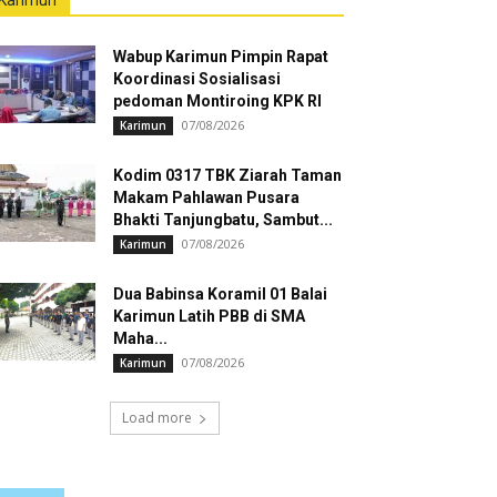
Karimun
Wabup Karimun Pimpin Rapat
Koordinasi Sosialisasi
pedoman Montiroing KPK RI
07/08/2026
Karimun
Kodim 0317 TBK Ziarah Taman
Makam Pahlawan Pusara
Bhakti Tanjungbatu, Sambut...
07/08/2026
Karimun
Dua Babinsa Koramil 01 Balai
Karimun Latih PBB di SMA
Maha...
07/08/2026
Karimun
Load more