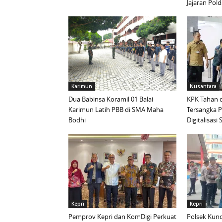
Jajaran Pold
Karimun
Nusantara
Dua Babinsa Koramil 01 Balai
KPK Tahan d
Karimun Latih PBB di SMA Maha
Tersangka 
Bodhi
Digitalisas
Kepri
Kepri
Pemprov Kepri dan KomDigi Perkuat
Polsek Kund