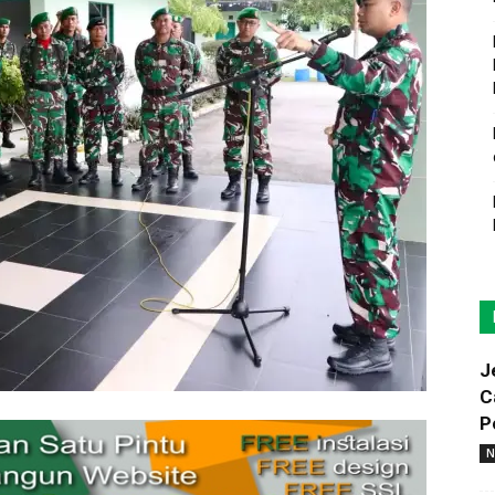
J
C
P
N