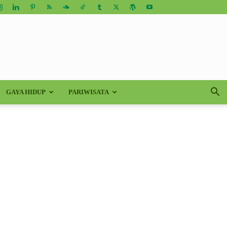
GAYA HIDUP
PARIWISATA