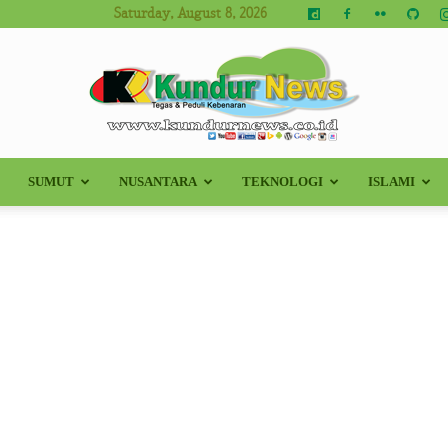
Saturday, August 8, 2026
SUMUT
NUSANTARA
TEKNOLOGI
ISLAMI
Kundur
News