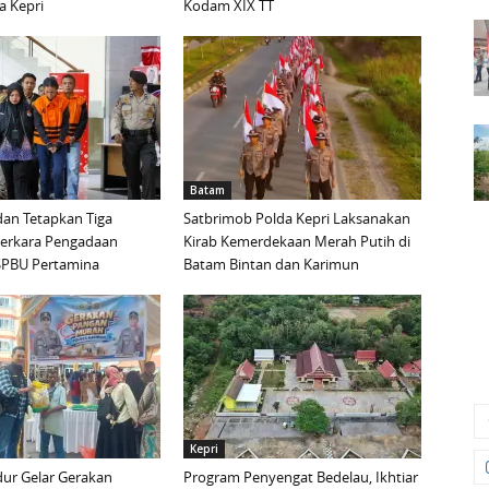
a Kepri
Kodam XIX TT
Batam
an Tetapkan Tiga
Satbrimob Polda Kepri Laksanakan
Perkara Pengadaan
Kirab Kemerdekaan Merah Putih di
i SPBU Pertamina
Batam Bintan dan Karimun
Kepri
ur Gelar Gerakan
Program Penyengat Bedelau, Ikhtiar