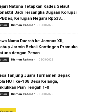
ejari Natuna Tetapkan Kades Selaut
onaktif Jadi Tersangka Dugaan Korupsi
PBDes, Kerugian Negara Rp533...
Dismon Rahman
-
06/08/2026
atuna
awa Nama Daerah ke Jamnas XII,
abup Jarmin Bekali Kontingen Pramuka
atuna dengan Pesan...
Dismon Rahman
-
06/08/2026
atuna
esa Tanjung Juara Turnamen Sepak
ola HUT ke-108 Desa Kelanga,
aklukkan Pian Tengah 1-0
Dismon Rahman
-
05/08/2026
atuna