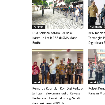
Karimun
Nusantara
Dua Babinsa Koramil 01 Balai
KPK Tahan d
Karimun Latih PBB di SMA Maha
Tersangka 
Bodhi
Digitalisas
Kepri
Kepri
Pemprov Kepri dan KomDigi Perkuat
Polsek Kund
Jaringan Telekomunikasi di Kawasan
Pangan Mur
Perbatasan Lewat Teknologi Satelit
dan Frekuensi 700MHz