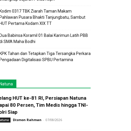
Kodim 0317 TBK Ziarah Taman Makam
Pahlawan Pusara Bhakti Tanjungbatu, Sambut
HUT Pertama Kodam XIX TT
Dua Babinsa Koramil 01 Balai Karimun Latih PBB
di SMA Maha Bodhi
KPK Tahan dan Tetapkan Tiga Tersangka Perkara
Pengadaan Digitalisasi SPBU Pertamina
Natuna
elang HUT ke-81 RI, Persiapan Natuna
apai 80 Persen, Tim Medis hingga TNI-
olri Siap
Dismon Rahman
-
07/08/2026
atuna