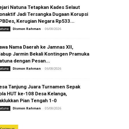
ejari Natuna Tetapkan Kades Selaut
onaktif Jadi Tersangka Dugaan Korupsi
PBDes, Kerugian Negara Rp533...
Dismon Rahman
-
06/08/2026
atuna
awa Nama Daerah ke Jamnas XII,
abup Jarmin Bekali Kontingen Pramuka
atuna dengan Pesan...
Dismon Rahman
-
06/08/2026
atuna
esa Tanjung Juara Turnamen Sepak
ola HUT ke-108 Desa Kelanga,
aklukkan Pian Tengah 1-0
Dismon Rahman
-
05/08/2026
atuna