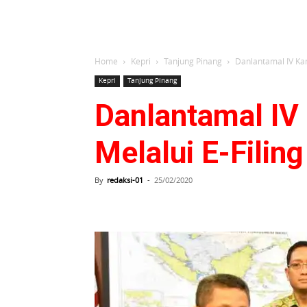
Home
Kepri
Tanjung Pinang
Danlantamal IV Ka
Kepri
Tanjung Pinang
Danlantamal IV
Melalui E-Filing
By
redaksi-01
-
25/02/2020