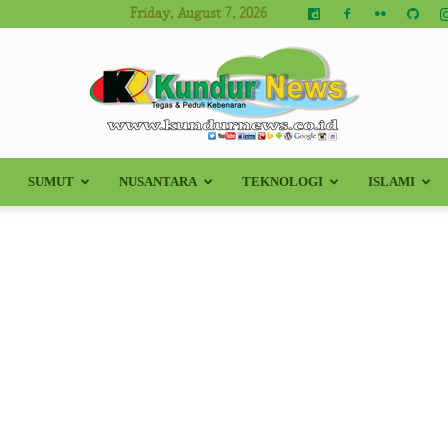
Friday, August 7, 2026
SUMUT
NUSANTARA
TEKNOLOGI
ISLAMI
Kundur
News