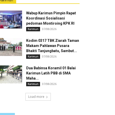
Karimun
Wabup Karimun Pimpin Rapat
Koordinasi Sosialisasi
pedoman Montiroing KPK RI
07/08/2026
Karimun
Kodim 0317 TBK Ziarah Taman
Makam Pahlawan Pusara
Bhakti Tanjungbatu, Sambut...
07/08/2026
Karimun
Dua Babinsa Koramil 01 Balai
Karimun Latih PBB di SMA
Maha...
07/08/2026
Karimun
Load more