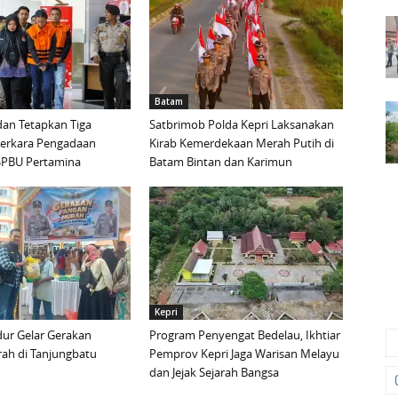
Batam
an Tetapkan Tiga
Satbrimob Polda Kepri Laksanakan
Perkara Pengadaan
Kirab Kemerdekaan Merah Putih di
i SPBU Pertamina
Batam Bintan dan Karimun
Kepri
ur Gelar Gerakan
Program Penyengat Bedelau, Ikhtiar
ah di Tanjungbatu
Pemprov Kepri Jaga Warisan Melayu
dan Jejak Sejarah Bangsa