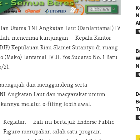
K
N
A
an Utama TNI Angkatan Laut (Danlantamal) IV
N
llah, menerima kunjungan Kepala Kantor
DJP) Kepulauan Riau Slamet Sutantyo di ruang
B
(Mako) Lantamal IV Jl. Yos Sudarso No. 1 Batu
W
N
/2).
N
 mengajak dan menggandeng serta
D
NI Angkatan Laut dan masyarakat umum
B
nnya melalui e-filing lebih awal.
T
N
Kegiatan kali ini bertajuk Endorse Public
Figure merupakan salah satu program