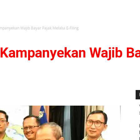
mpanyekan Wajib Bayar Pajak Melalui E-Filing
 Kampanyekan Wajib Ba