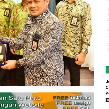
J
C
P
N