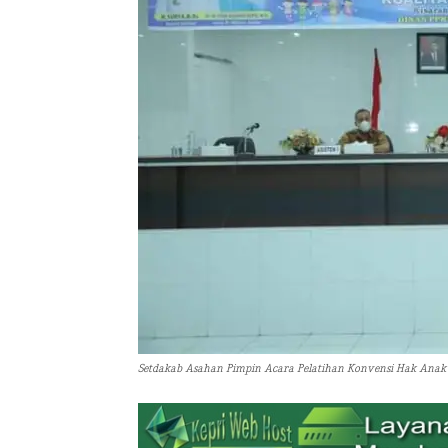
Setdakab Asahan Pimpin Acara Pelatihan Konvensi Hak Anak