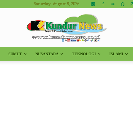
Saturday, August 8, 2026
SUMUT
NUSANTARA
TEKNOLOGI
ISLAMI
Kundur
News