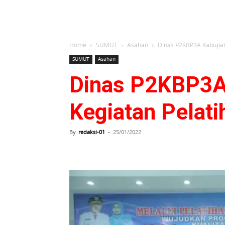
Home
SUMUT
Asahan
Dinas P2KBP3A Kabupat
SUMUT
Asahan
Dinas P2KBP3A
Kegiatan Pelat
By
redaksi-01
-
25/01/2022