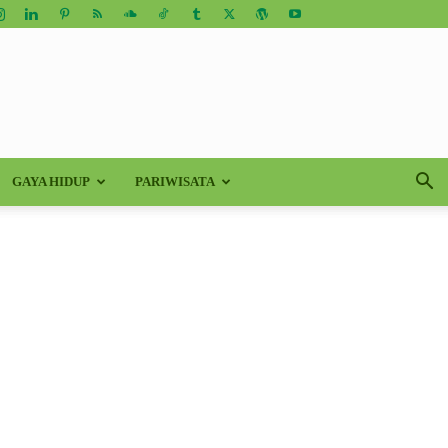
GAYA HIDUP
PARIWISATA