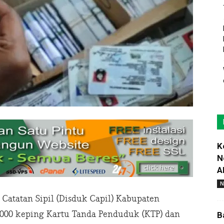
K
N
A
N
atatan Sipil (Disduk Capil) Kabupaten
3000 keping Kartu Tanda Penduduk (KTP) dan
B