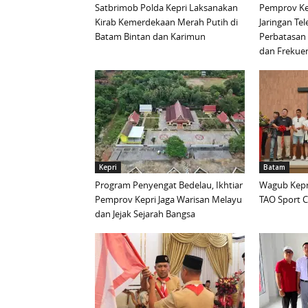
Satbrimob Polda Kepri Laksanakan
Pemprov Ke
Kirab Kemerdekaan Merah Putih di
Jaringan Te
Batam Bintan dan Karimun
Perbatasan 
dan Frekue
Kepri
Batam
Program Penyengat Bedelau, Ikhtiar
Wagub Kepri
Pemprov Kepri Jaga Warisan Melayu
TAO Sport C
dan Jejak Sejarah Bangsa