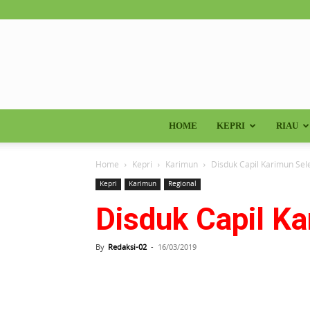
HOME
KEPRI
RIAU
Home
Kepri
Karimun
Disduk Capil Karimun Sel
Kepri
Karimun
Regional
Disduk Capil K
By
Redaksi-02
-
16/03/2019