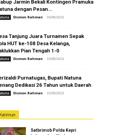
abup Jarmin Bekali Kontingen Pramuka
atuna dengan Pesan...
Dismon Rahman
-
06/08/2026
atuna
esa Tanjung Juara Turnamen Sepak
ola HUT ke-108 Desa Kelanga,
aklukkan Pian Tengah 1-0
Dismon Rahman
-
05/08/2026
atuna
erizaldi Purnatugas, Bupati Natuna
enang Dedikasi 26 Tahun untuk Daerah
Dismon Rahman
-
03/08/2026
atuna
Karimun
Satbrimob Polda Kepri