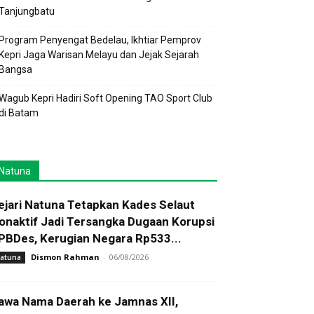
Tanjungbatu
Program Penyengat Bedelau, Ikhtiar Pemprov
Kepri Jaga Warisan Melayu dan Jejak Sejarah
Bangsa
Wagub Kepri Hadiri Soft Opening TAO Sport Club
di Batam
Natuna
ejari Natuna Tetapkan Kades Selaut
onaktif Jadi Tersangka Dugaan Korupsi
PBDes, Kerugian Negara Rp533...
Dismon Rahman
-
06/08/2026
atuna
awa Nama Daerah ke Jamnas XII,