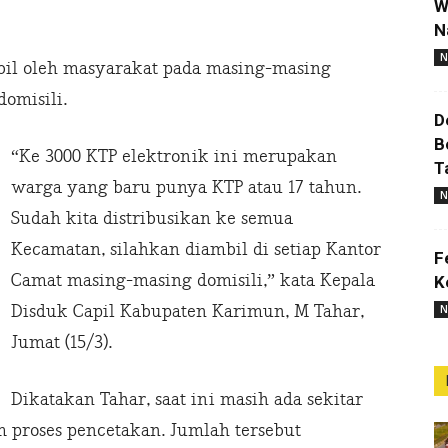
W
N
N
bil oleh masyarakat pada masing-masing
omisili.
D
B
“Ke 3000 KTP elektronik ini merupakan
T
warga yang baru punya KTP atau 17 tahun.
N
Sudah kita distribusikan ke semua
Kecamatan, silahkan diambil di setiap Kantor
F
Camat masing-masing domisili,” kata Kepala
K
Disduk Capil Kabupaten Karimun, M Tahar,
N
Jumat (15/3).
Dikatakan Tahar, saat ini masih ada sekitar
 proses pencetakan. Jumlah tersebut