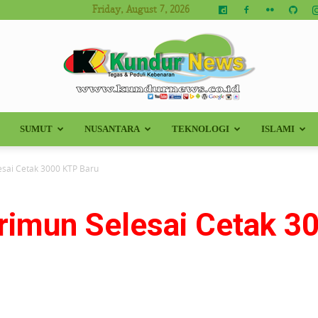
Friday, August 7, 2026
SUMUT
NUSANTARA
TEKNOLOGI
ISLAMI
Kundur
esai Cetak 3000 KTP Baru
arimun Selesai Cetak 3
News