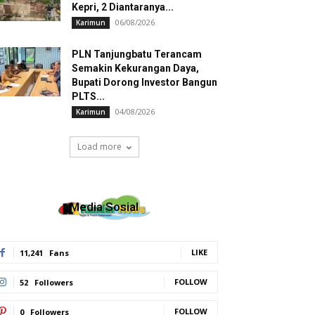
Kepri, 2 Diantaranya...
06/08/2026
Karimun
PLN Tanjungbatu Terancam
Semakin Kekurangan Daya,
Bupati Dorong Investor Bangun
PLTS...
04/08/2026
Karimun
Load more
Media Sosial
LIKE
11,241
Fans
FOLLOW
52
Followers
FOLLOW
0
Followers