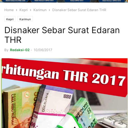
Home
Kepri
Karimun
Disnaker Sebar Surat Edaran THR
Kepri
Karimun
Disnaker Sebar Surat Edaran
THR
By
Redaksi-02
-
10/06/2017