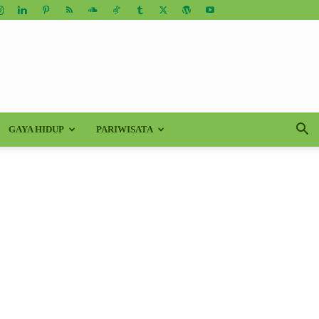
GAYA HIDUP
PARIWISATA