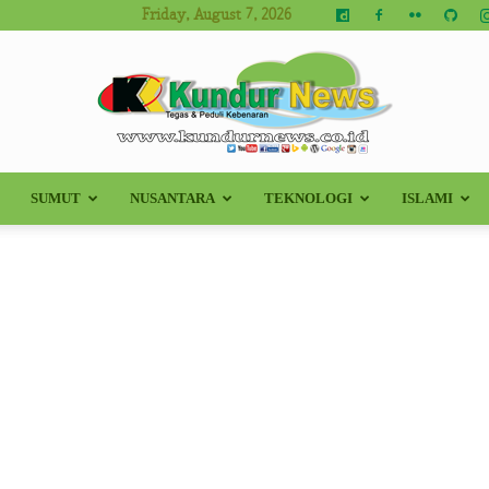
Friday, August 7, 2026
SUMUT
NUSANTARA
TEKNOLOGI
ISLAMI
Kundur
News