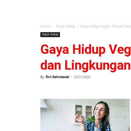
Home
Gaya Hidup
Gaya Hidup Vegan, Pilihan Ce
Gaya Hidup
Gaya Hidup Veg
dan Lingkungan
By
Rini Rahmawati
-
20/01/2025