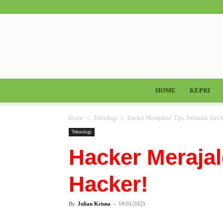
HOME
KEPRI
Home
Teknologi
Hacker Merajalela! Tips Terhindar dari
Teknologi
Hacker Merajale
Hacker!
By
Julian Krisna
-
18/01/2025