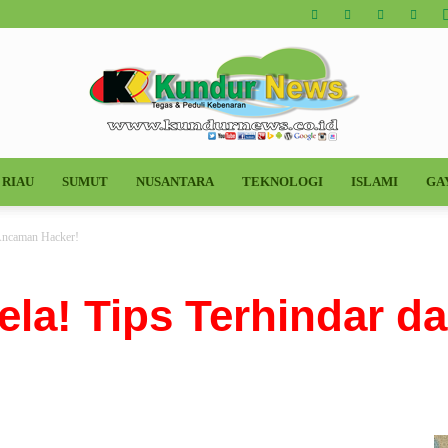
RIAU
SUMUT
NUSANTARA
TEKNOLOGI
ISLAMI
GA
Kundur
 Ancaman Hacker!
la! Tips Terhindar dar
News