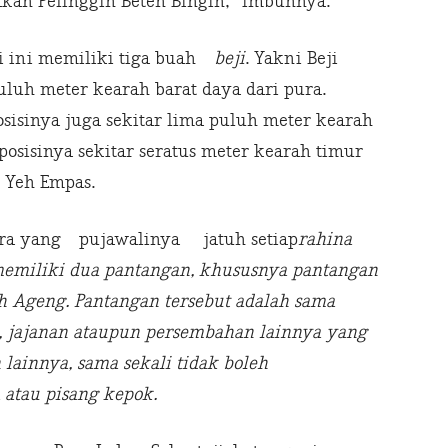
kan Pelinggih Beten Bingin,” imbuhnya.
ji ini memiliki tiga buah
beji
. Yakni Beji
uluh meter kearah barat daya dari pura.
sisinya juga sekitar lima puluh meter kearah
 posisinya sekitar seratus meter kearah timur
) Yeh Empas.
a yang pujawalinya jatuh setiap
rahina
emiliki dua pantangan, khususnya pantangan
 Ageng. Pantangan tersebut adalah sama
, jajanan ataupun persembahan lainnya yang
ainnya, sama sekali tidak boleh
tau pisang kepok.