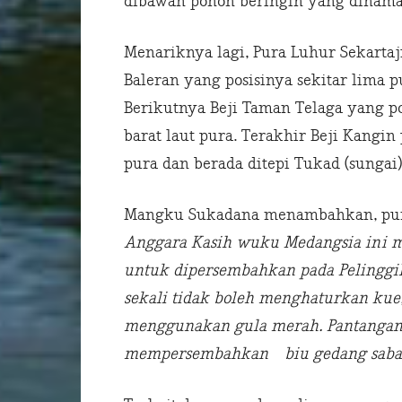
dibawah pohon beringin yang dinama
Menariknya lagi, Pura Luhur Sekarta
Baleran yang posisinya sekitar lima p
Berikutnya Beji Taman Telaga yang po
barat laut pura. Terakhir Beji Kangin
pura dan berada ditepi Tukad (sungai
Mangku Sukadana menambahkan, pur
Anggara Kasih wuku Medangsia ini m
untuk dipersembahkan pada Pelinggih
sekali tidak boleh menghaturkan kue
menggunakan gula merah. Pantangan l
mempersembahkan biu gedang saba a