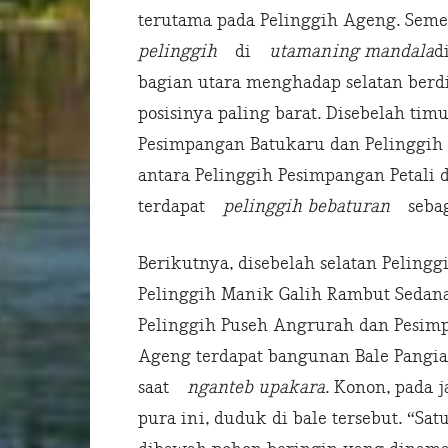
terutama pada Pelinggih Ageng. Se
pelinggih
di
utamaning mandala
d
bagian utara menghadap selatan berdi
posisinya paling barat. Disebelah tim
Pesimpangan Batukaru dan Pelinggih
antara Pelinggih Pesimpangan Petali
terdapat
pelinggih bebaturan
sebaga
Berikutnya, disebelah selatan Pelin
Pelinggih Manik Galih Rambut Sedana
Pelinggih Puseh Angrurah dan Pesim
Ageng terdapat bangunan Bale Pangia
saat
nganteb upakara
. Konon, pada 
pura ini, duduk di bale tersebut. “Sa