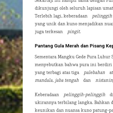
Sekartaji ini hampir sama dengan Pur
dikunjungi oleh seluruh lapisan umat
Terlebih lagi, keberadaan
pelinggih
yang unik dan kuno menjadikan nuan
juga terkesan
pingit
.
Pantang Gula Merah dan Pisang Ke
Sementara Mangku Gede Pura Luhur 
menyebutkan bahwa pura ini berdiri 
yang terbagi atas tiga
palebahan
ata
mandala, jaba tengah
dan
nistaning
Keberadaan
pelinggih-pelinggih
di 
ukirannya terbilang langka. Bahkan d
keunikan dan nuansa kuno patung-