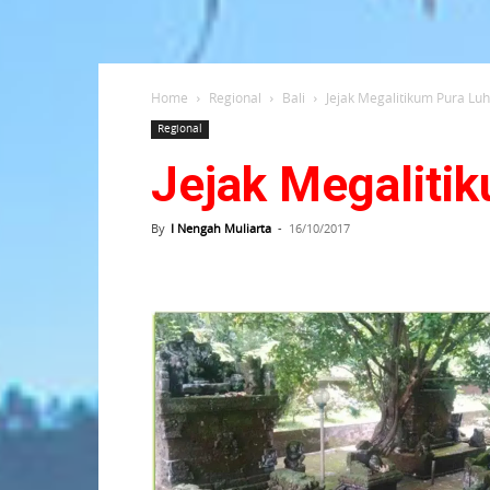
Home
Regional
Bali
Jejak Megalitikum Pura Luh
Regional
Jejak Megalitik
By
I Nengah Muliarta
-
16/10/2017