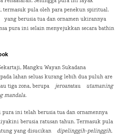
a Penaataran. Sehingga pura ini layak
, termasuk pula oleh para penekun spiritual.
yang berusia tua dan ornamen ukirannya
sa pura ini selain menyejukkan secara bathin
pok
Sekartaji, Mangku Wayan Sukadana
pada lahan seluas kurang lebih dua puluh are
u tiga zona, berupa
jeroan
atau
utamaning
 mandala.
pura ini telah berusia tua dan ornamennya
iyakini berusia ratusan tahun. Termasuk pula
patung yang disucikan
dipelinggih-pelinggih
,