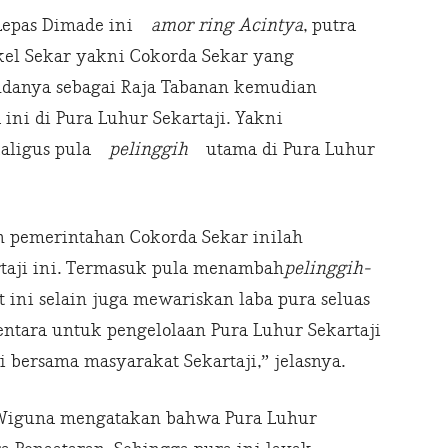
 Lepas Dimade ini
amor ring Acintya
, putra
kel Sekar yakni Cokorda Sekar yang
anya sebagai Raja Tabanan kemudian
i di Pura Luhur Sekartaji. Yakni
kaligus pula
pelinggih
utama di Pura Luhur
n pemerintahan Cokorda Sekar inilah
rtaji ini. Termasuk pula menambah
pelinggih-
 ini selain juga mewariskan laba pura seluas
entara untuk pengelolaan Pura Luhur Sekartaji
i bersama masyarakat Sekartaji,” jelasnya.
a Wiguna mengatakan bahwa Pura Luhur