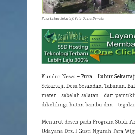
Pura Luhur Sekartaji. Foto: Suara Dewata
Kundur News
–
Pura
Luhur Sekartaj
Sekartaji, Desa Sesandan, Tabanan, Bali
meter sebelah selatan dari pemuki
dikelilingi hutan bambu dan tegalan
Menurut dosen pada Program Studi Ark
Udayana Drs. I Gusti Ngurah Tara Wig