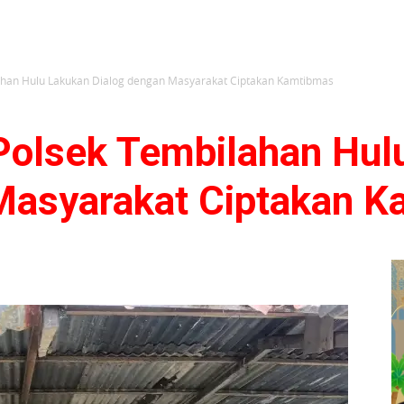
lahan Hulu Lakukan Dialog dengan Masyarakat Ciptakan Kamtibmas
 Polsek Tembilahan Hul
Masyarakat Ciptakan 