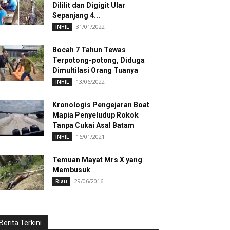
Dililit dan Digigit Ular
Sepanjang 4...
31/01/2022
INHIL
Bocah 7 Tahun Tewas
Terpotong-potong, Diduga
Dimultilasi Orang Tuanya
13/06/2022
INHIL
Kronologis Pengejaran Boat
Mapia Penyeludup Rokok
Tanpa Cukai Asal Batam
16/01/2021
INHIL
Temuan Mayat Mrs X yang
Membusuk
29/06/2016
Riau
Berita Terkini