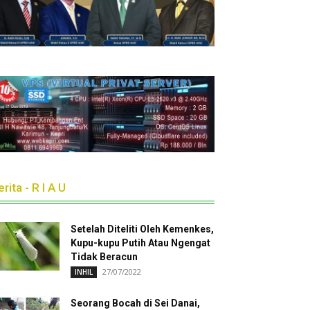
rita - R I A U
Setelah Diteliti Oleh Kemenkes,
Kupu-kupu Putih Atau Ngengat
Tidak Beracun
27/07/2022
INHIL
Seorang Bocah di Sei Danai,