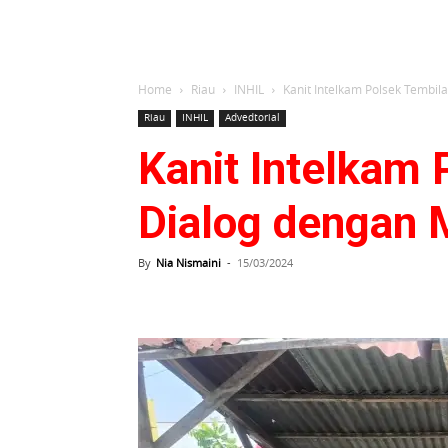
Home
Riau
INHIL
Kanit Intelkam Polsek Tembi
Riau
INHIL
Advedtorial
Kanit Intelkam
Dialog dengan 
By
Nia Nismaini
-
15/03/2024