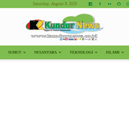
Saturday, August 8, 2026
SUMUT
NUSANTARA
TEKNOLOGI
ISLAMI
Kundur
News