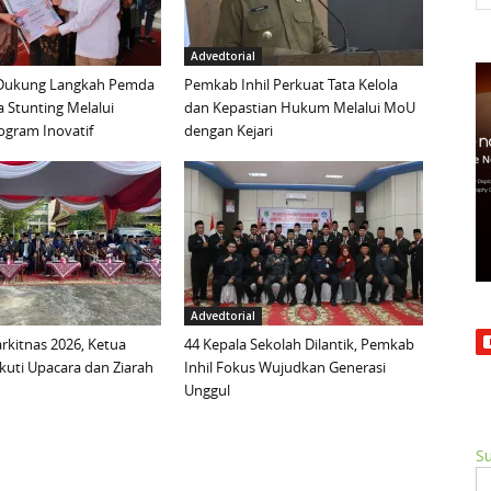
Advedtorial
 Dukung Langkah Pemda
Pemkab Inhil Perkuat Tata Kelola
 Stunting Melalui
dan Kepastian Hukum Melalui MoU
ogram Inovatif
dengan Kejari
Advedtorial
arkitnas 2026, Ketua
44 Kepala Sekolah Dilantik, Pemkab
Ikuti Upacara dan Ziarah
Inhil Fokus Wujudkan Generasi
Unggul
Su